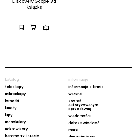
Discovery Scope 3 z
książką
katalog
informacje
teleskopy
informacje o firmie
mikroskopy
warunki
lornetki
zostań
autoryzowanym
lunety
sprzedawcą
lupy
wiadomości
monokulary
dobrze wiedzieć
noktowizory
marki
barometry i stacje
dystrybutorzy