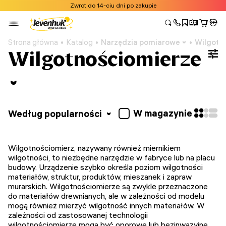
Zwrot do 14-ciu dni po zakupie
Strona główna
Katalog
Narzędzia pomiarowe
Wilgotn
Wilgotnościomierze
W magazynie
Według popularności
Wilgotnościomierz, nazywany również miernikiem
wilgotności, to niezbędne narzędzie w fabryce lub na placu
budowy. Urządzenie szybko określa poziom wilgotności
materiałów, struktur, produktów, mieszanek i zapraw
murarskich. Wilgotnościomierze są zwykle przeznaczone
do materiałów drewnianych, ale w zależności od modelu
mogą również mierzyć wilgotność innych materiałów. W
zależności od zastosowanej technologii
wilgotnościomierze mogą być oporowe lub bezinwazyjne.