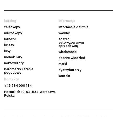
katalog
informacje
teleskopy
informacje o firmie
mikroskopy
warunki
lornetki
zostań
autoryzowanym
lunety
sprzedawcą
lupy
wiadomości
monokulary
dobrze wiedzieć
noktowizory
marki
barometry i stacje
dystrybutorzy
pogodowe
kontakt
Kontakty
+48 794 000 194
Potockich 10, 04-534 Warszawa,
Polska