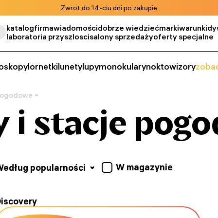
Zwrot do 14-ciu dni po zakupie
katalog
firma
wiadomości
dobrze wiedzieć
marki
warunki
dy
laboratoria przyszlosci
salony sprzedaży
oferty specjalne
oskopy
lornetki
lunety
lupy
monokulary
noktowizory
zobac
 pogodowe
 i stacje pog
W magazynie
edług popularności
iscovery