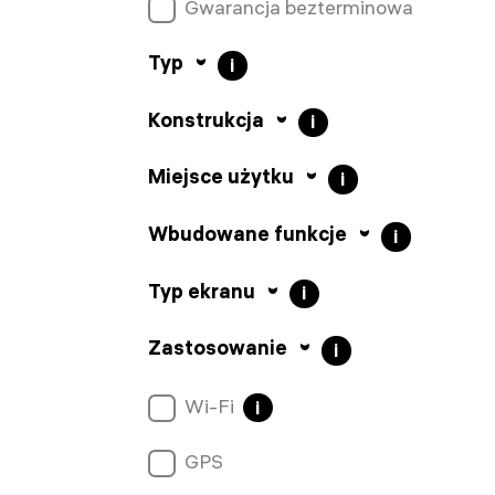
Gwarancja bezterminowa
Typ
i
Konstrukcja
i
Miejsce użytku
i
Wbudowane funkcje
i
Typ ekranu
i
Zastosowanie
i
Wi-Fi
i
GPS