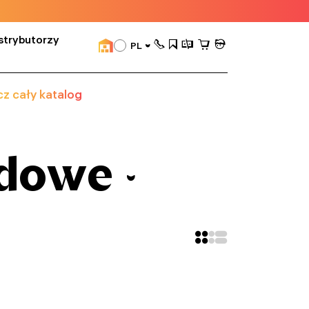
strybutorzy
PL
z cały katalog
odowe