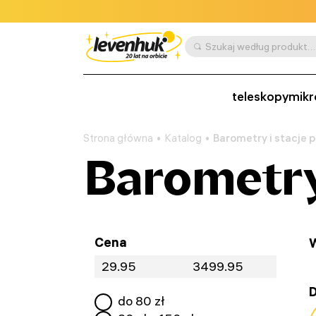
Szukaj według produktu, SKU, kategorii itp.
teleskopy
mikr
Strona główna
Katalog
Barometry i stacje
Barometry
Cena
W
D
do
80
zł