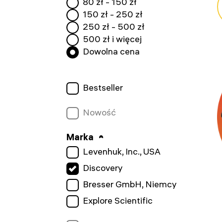
80
zł -
150
zł
150
zł -
250
zł
250
zł -
500
zł
500
zł i więcej
Dowolna cena
Bestseller
Nowość
Marka
Levenhuk, Inc., USA
Discovery
Bresser GmbH, Niemcy
Explore Scientific