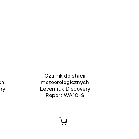
i
Czujnik do stacji
ch
meteorologicznych
ry
Levenhuk Discovery
Report WA10-S