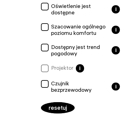
Oświetlenie jest
i
dostępne
Szacowanie ogólnego
i
poziomu komfortu
Dostępny jest trend
i
pogodowy
Projektor
i
Czujnik
i
bezprzewodowy
resetuj