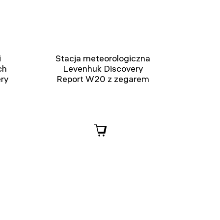
i
Stacja meteorologiczna
ch
Levenhuk Discovery
ry
Report W20 z zegarem