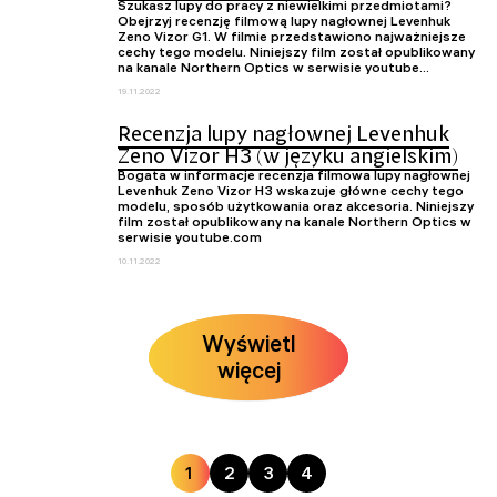
Szukasz lupy do pracy z niewielkimi przedmiotami?
Obejrzyj recenzję filmową lupy nagłownej Levenhuk
Zeno Vizor G1. W filmie przedstawiono najważniejsze
cechy tego modelu. Niniejszy film został opublikowany
na kanale Northern Optics w serwisie youtube...
19.11.2022
Recenzja lupy nagłownej Levenhuk
Zeno Vizor H3 (w języku angielskim)
Bogata w informacje recenzja filmowa lupy nagłownej
Levenhuk Zeno Vizor H3 wskazuje główne cechy tego
modelu, sposób użytkowania oraz akcesoria. Niniejszy
film został opublikowany na kanale Northern Optics w
serwisie youtube.com
10.11.2022
Wyświetl
więcej
1
2
3
4