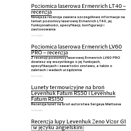
Poziomica laserowa Ermenrich LT40 –
recenzja
Niniejsza recenzja zawiera szczegółowe informacje na
temat poziomicy laserowej Ermenrich LT40, jej
funkcjonalności, specyfikacji, konfiguracji i
zastosowania
12.01.2024
Poziomica laserowa Ermenrich LV60
PRO – recenzja
Z recenzji poziomicy laserowej Ermenrich LV60 PRO
dowiesz się wszystkiego o jej funkcjach,
specyfikacjach i zawartości zestawu, a także o
zaletach i wadach urządzenia
29.12.2023
Lunety termowizyjne na broń
Levenhuk Fatum RS50 i Levenhuk
Fatum RS150
Recenzja lunet na broń autorstwa Sergeya Maltseva
14.03.2023
Recenzja lupy Levenhuk Zeno Vizor G1
(w języku angielskim)