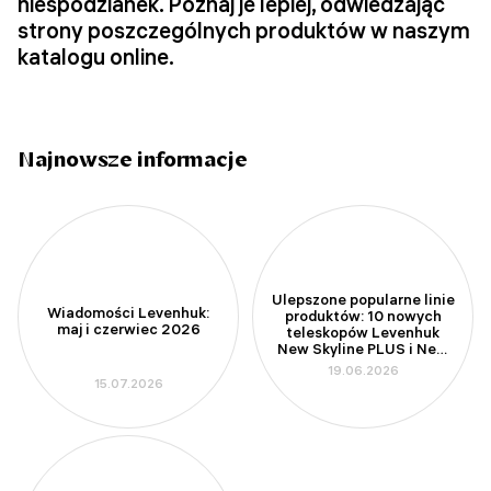
niespodzianek. Poznaj je lepiej, odwiedzając
strony poszczególnych produktów w naszym
katalogu online.
Najnowsze informacje
Ulepszone popularne linie
Wiadomości Levenhuk:
produktów: 10 nowych
maj i czerwiec 2026
teleskopów Levenhuk
New Skyline PLUS i New
Skyline PRO
19.06.2026
15.07.2026