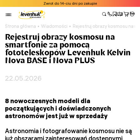
Zwrot do 14-ciu dni po zakupie
Strona główna
Wiadomości
Rejestruj obrazy kosmosu na s
Rejestruj obrazy kosmosu na
smartfonie za pomocą
fototeleskopów Levenhuk Kelvin
Nova BASE i Nova PLUS
22.05.2026
8 nowoczesnych modeli dla
początkujących i doświadczonych
astronomów jest już w sprzedaży
Astronomia i fotografowanie kosmosu nie są
już obszarami zainteresowań dostępnymi