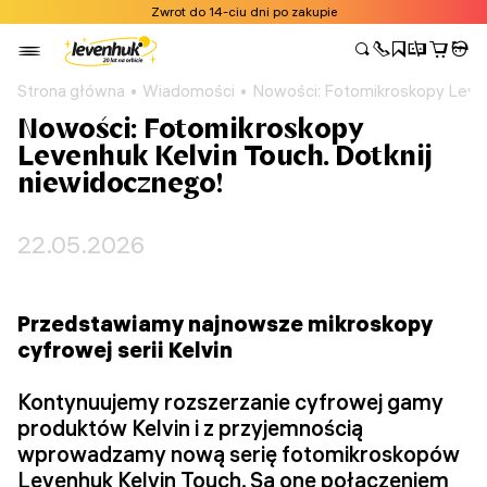
Zwrot do 14-ciu dni po zakupie
Strona główna
Wiadomości
Nowości: Fotomikroskopy Leven
Nowości: Fotomikroskopy
Levenhuk Kelvin Touch. Dotknij
niewidocznego!
22.05.2026
Przedstawiamy najnowsze mikroskopy
cyfrowej serii Kelvin
Kontynuujemy rozszerzanie cyfrowej gamy
produktów Kelvin i z przyjemnością
wprowadzamy nową serię fotomikroskopów
Levenhuk Kelvin Touch. Są one połączeniem