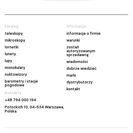
katalog
informacje
teleskopy
informacje o firmie
mikroskopy
warunki
lornetki
zostań
autoryzowanym
lunety
sprzedawcą
lupy
wiadomości
monokulary
dobrze wiedzieć
noktowizory
marki
barometry i stacje
dystrybutorzy
pogodowe
kontakt
Kontakty
+48 794 000 194
Potockich 10, 04-534 Warszawa,
Polska