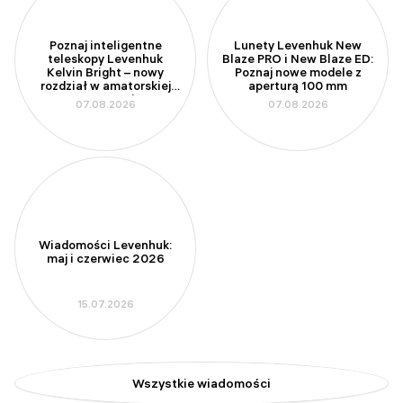
Poznaj inteligentne
Lunety Levenhuk New
teleskopy Levenhuk
Blaze PRO i New Blaze ED:
Kelvin Bright – nowy
Poznaj nowe modele z
rozdział w amatorskiej
aperturą 100 mm
astronomi
07.08.2026
07.08.2026
Wiadomości Levenhuk:
maj i czerwiec 2026
15.07.2026
Wszystkie wiadomości