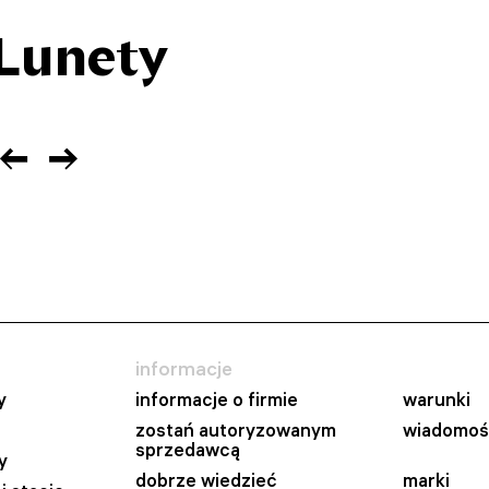
Lunety
informacje
y
informacje o firmie
warunki
zostań autoryzowanym
wiadomoś
sprzedawcą
y
dobrze wiedzieć
marki