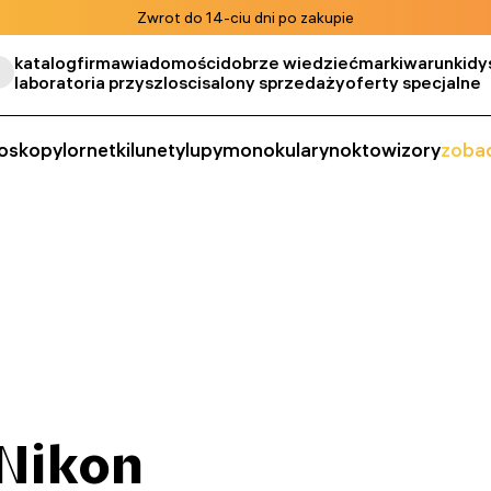
Zwrot do 14-ciu dni po zakupie
katalog
firma
wiadomości
dobrze wiedzieć
marki
warunki
dy
laboratoria przyszlosci
salony sprzedaży
oferty specjalne
oskopy
lornetki
lunety
lupy
monokulary
noktowizory
zobac
Nikon