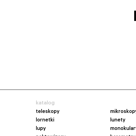
katalog
teleskopy
mikroskop
lornetki
lunety
lupy
monokular