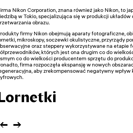
irma Nikon Corporation, znana również jako Nikon, to 
iedzibą w Tokio, specjalizująca się w produkcji układó
rzetwarzania obrazu.
rodukty firmy Nikon obejmują aparaty fotograficzne, o
ornetki, mikroskopy, soczewki okulistyczne, przyrządy p
bserwacyjne oraz steppery wykorzystywane na etapie fot
ółprzewodników, których jest ona drugim co do wielkoś
smym co do wielkości producentem sprzętu do produkc
onadto, firma rozpoczęła ekspansję w nowych obszarach
egeneracyjna, aby zrekompensować negatywny wpływ k
yfrowych.
Lornetki