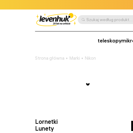
Szukaj według produktu, SKU, kategorii itp.
teleskopy
mikr
Strona główna
Marki
Nikon
Lornetki
Lunety