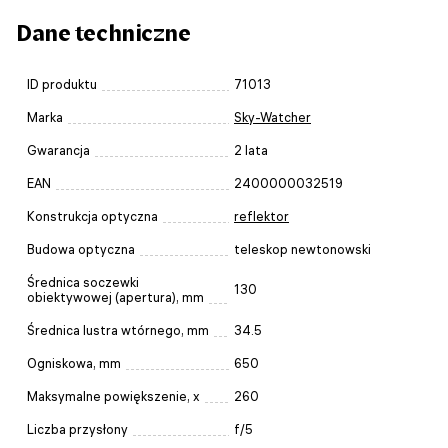
Dane techniczne
ID produktu
71013
Marka
Sky-Watcher
Gwarancja
2 lata
EAN
2400000032519
Konstrukcja optyczna
reflektor
Budowa optyczna
teleskop newtonowski
Średnica soczewki
130
obiektywowej (apertura), mm
Średnica lustra wtórnego, mm
34.5
Ogniskowa, mm
650
Maksymalne powiększenie, x
260
Liczba przysłony
f/5