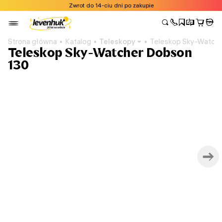
Zwrot do 14-ciu dni po zakupie
Strona główna
Katalog
Teleskopy
Teleskop Sky-Watch
Teleskop Sky-Watcher Dobson
130