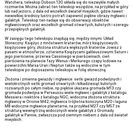
Watchera, teleskop Dobson 130 składa się do niezwykle małych
rozmiarów. Można zabrać ten teleskop wszędzie, na przykład w góry
lub nad jezioro, z dala od wszelkich świateł miejskich, gdzie nawet
niewielkiej średnicy lustro potrafi zapewnić piękne obrazy mgławic i
galaktyk. Teleskop ten nadaje się do obserwacji obiektów
mgławicowych oraz wszelkich gromad otwartych, kulistych i szeregu
przepięknych galaktyk.
W zasięgu tego teleskopu znajdują się, między innymi: Układ
Słoneczny: Księżyc z mnóstwem kraterów, mórz księżycowych,
księżycowe góry, złożona struktura większych kraterów Jowisz z
pasami w atmosferze, czterema Księżycami galileuszowymi Saturn i
jego pierścienie, przerwa Cassiniego w pierścieniach, cień
pierścienia na planecie fazy Wenus i Merkurego czapy lodowe na
powierzchni Marsa Uran i Neptun także są widoczne w tym
teleskopie po doposażeniu teleskopu w folię słoneczną.
Złożona i zmienna gwiazdy i mgławice: setki gwiazd podwójnych i
wielokrotnych setki gromad otwartych i kilkadziesiąt kulistych
rozsianych po całym niebie, np pięknie ukazana gromada M13 czy
gromada podwójna w Perseuszu wiele mgławic i galaktyk z katalogu
Messiera i niektóre z katalogu NGC, widoczna złożona struktura
mgławicy w Orionie M42, mgławica trójlistna koniczyna M20 i laguna
M8 widoczne mgławice planetarne, na przykład M27 czy M57 ze
strukturą wewnętrzną widocznych wiele galaktyk z Gromady
galaktyk w Pannie, zwłaszcza pod ciemnym niebem z dala od świateł
miejskich.