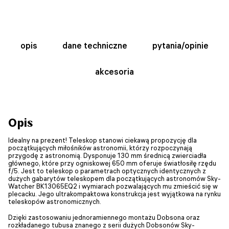
opis
dane techniczne
pytania/opinie
akcesoria
Opis
Idealny na prezent! Teleskop stanowi ciekawą propozycję dla
początkujących miłośników astronomii, którzy rozpoczynają
przygodę z astronomią. Dysponuje 130 mm średnicą zwierciadła
głównego, które przy ogniskowej 650 mm oferuje światłosiłę rzędu
f/5. Jest to teleskop o parametrach optycznych identycznych z
dużych gabarytów teleskopem dla początkujących astronomów Sky-
Watcher BK13065EQ2 i wymiarach pozwalających mu zmieścić się w
plecacku. Jego ultrakompaktowa konstrukcja jest wyjątkowa na rynku
teleskopów astronomicznych.
Dzięki zastosowaniu jednoramiennego montażu Dobsona oraz
rozkładanego tubusa znanego z serii dużych Dobsonów Sky-