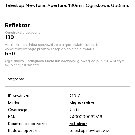
Teleskop Newtona. Apertura: 130mm. Ogniskowa: 650mm.
Reflektor
Konstrukcja optyczna
130
Apertura – średnica soczewki zbierającej światło lub lustra
wykorzystywanego przez teleskop do zbierania światła
650
Ogniskowa – odległość lustra lub soczewki głównej od punktu, w którym
skupiane jest światło
Dostępność
ID produktu
71013
Marka
Sky-Watcher
Gwarancja
2 lata
EAN
2400000032519
Konstrukcja optyczna
reflektor
Budowa optyczna
teleskop newtonowski