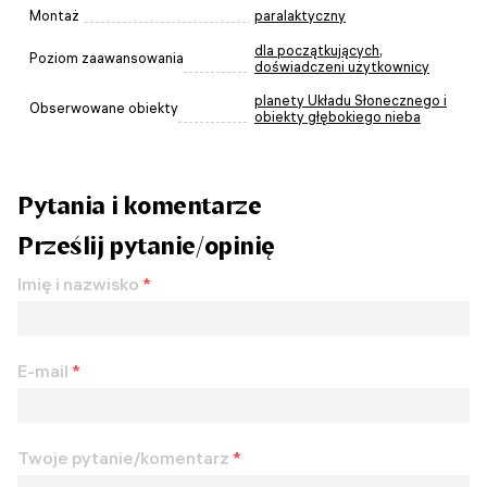
Montaż
paralaktyczny
dla początkujących
,
Poziom zaawansowania
doświadczeni użytkownicy
planety Układu Słonecznego i
Obserwowane obiekty
obiekty głębokiego nieba
Pytania i komentarze
Prześlij pytanie/opinię
Imię i nazwisko
*
E-mail
*
Twoje pytanie/komentarz
*