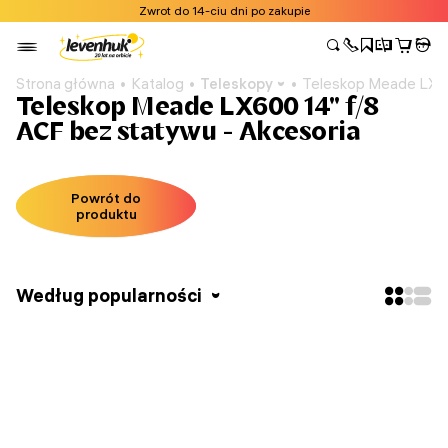
Zwrot do 14-ciu dni po zakupie
Strona główna
Katalog
Teleskopy
Teleskop Meade LX60
Teleskop Meade LX600 14" f/8
ACF bez statywu - Akcesoria
Powrót do
produktu
Według popularności