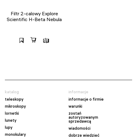
Filtr 2-calowy Explore
Scientific H-Beta Nebula
katalog
informacje
teleskopy
informacje o firmie
mikroskopy
warunki
lornetki
zostań
autoryzowanym
lunety
sprzedawcą
lupy
wiadomości
monokulary
dobrze wiedzieć