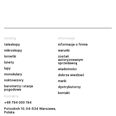
katalog
informacje
teleskopy
informacje o firmie
mikroskopy
warunki
lornetki
zostań
autoryzowanym
lunety
sprzedawcą
lupy
wiadomości
monokulary
dobrze wiedzieć
noktowizory
marki
barometry i stacje
dystrybutorzy
pogodowe
kontakt
Kontakty
+48 794 000 194
Potockich 10, 04-534 Warszawa,
Polska