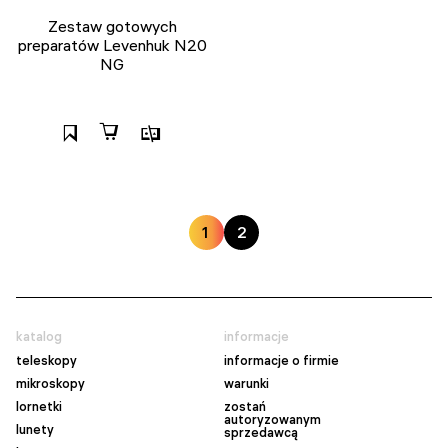
Zestaw gotowych
preparatów Levenhuk N20
NG
1
2
katalog
informacje
teleskopy
informacje o firmie
mikroskopy
warunki
lornetki
zostań
autoryzowanym
lunety
sprzedawcą