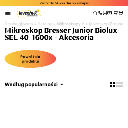
Zwrot do 14-ciu dni po zakupie
Strona główna
Katalog
Mikroskopy
Mikroskop Bresser 
Mikroskop Bresser Junior Biolux
SEL 40–1600x - Akcesoria
Powrót do
produktu
Według popularności