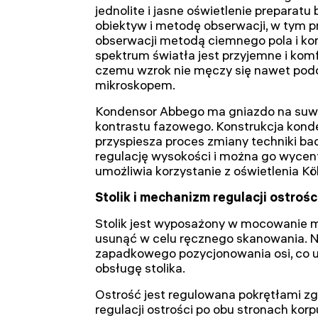
jednolite i jasne oświetlenie preparat
obiektyw i metodę obserwacji, w tym p
obserwacji metodą ciemnego pola i ko
spektrum światła jest przyjemne i komf
czemu wzrok nie męczy się nawet podc
mikroskopem.
Kondensor Abbego ma gniazdo na suwa
kontrastu fazowego. Konstrukcja kond
przyspiesza proces zmiany techniki b
regulację wysokości i można go wycen
umożliwia korzystanie z oświetlenia Kö
Stolik i mechanizm regulacji ostrośc
Stolik jest wyposażony w mocowanie 
usunąć w celu ręcznego skanowania.
zapadkowego pozycjonowania osi, co 
obsługę stolika.
Ostrość jest regulowana pokrętłami zgr
regulacji ostrości po obu stronach kor