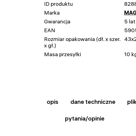
ID produktu
828
Marka
MAG
Gwarancja
5 lat
EAN
590
Rozmiar opakowania (dł. x szer.
43x
x gł.)
Masa przesyłki
10 k
opis
dane techniczne
pli
pytania/opinie