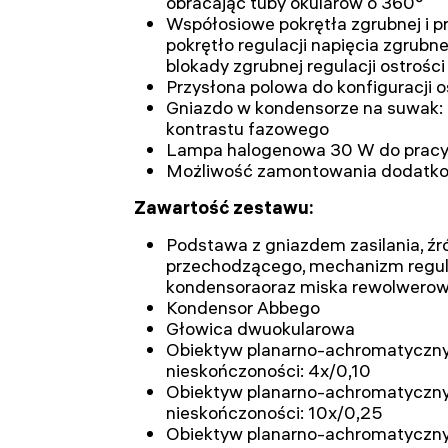
obracając tuby okularów o 360°
Współosiowe pokrętła zgrubnej i pre
pokrętło regulacji napięcia zgrubnej
blokady zgrubnej regulacji ostrości
Przysłona polowa do konfiguracji o
Gniazdo w kondensorze na suwak: 
kontrastu fazowego
Lampa halogenowa 30 W do pracy
Możliwość zamontowania dodatko
Zawartość zestawu:
Podstawa z gniazdem zasilania, źr
przechodzącego, mechanizm regulacj
kondensoraoraz miska rewolwero
Kondensor Abbego
Głowica dwuokularowa
Obiektyw planarno-achromatyczny 
nieskończoności: 4x/0,10
Obiektyw planarno-achromatyczny 
nieskończoności: 10x/0,25
Obiektyw planarno-achromatyczny 