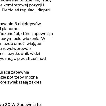
 komfortowej pozycji i
ierścień regulacji dioptrii
owanie 5 obiektywów.
i planarno-
ńczoności, które zapewniają
 całym polu widzenia. W
gniazdo umożliwiające
a rewolwerowa z
z – użytkownik widzi
cznej, a przestrzeń nad
uracji zapewnia
azie potrzeby można
óre zwiększają zakres
wa 30 W. Zapewnia to