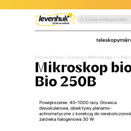
Szukaj według produktu, SKU, kategorii itp.
teleskopy
mikr
Strona główna
Katalog
Mikroskopy
Mikr
Mikroskop bi
Bio 250B
Powiększenie: 40–1000 razy. Głowica
dwuokularowa, obiektywy planarno-
achromatyczne z korekcją do nieskończonoś
żarówka halogenowa 30 W