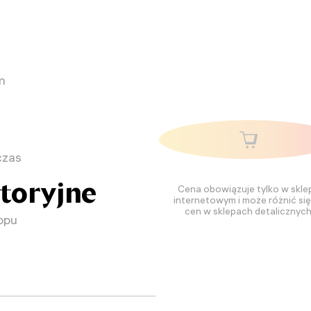
m
czas
atoryjne
Cena obowiązuje tylko w skle
internetowym i może różnić si
cen w sklepach detalicznych
opu