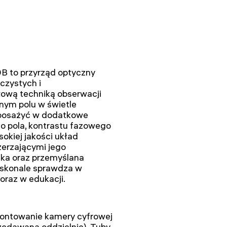
B to przyrząd optyczny
czystych i
ową techniką obserwacji
nym polu w świetle
posażyć w dodatkowe
o pola, kontrastu fazowego
sokiej jakości układ
erzającymi jego
ika oraz przemyślana
doskonale sprawdza w
oraz w edukacji.
ontowanie kamery cyfrowej
rzedawana oddzielnie). Tuby