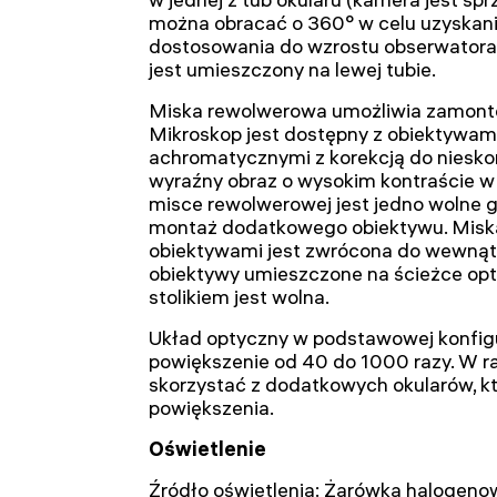
można obracać o 360° w celu uzyskania
dostosowania do wzrostu obserwatora. P
jest umieszczony na lewej tubie.
Miska rewolwerowa umożliwia zamont
Mikroskop jest dostępny z obiektywam
achromatycznymi z korekcją do niesko
wyraźny obraz o wysokim kontraście w
misce rewolwerowej jest jedno wolne 
montaż dodatkowego obiektywu. Misk
obiektywami jest zwrócona do wewnątr
obiektywy umieszczone na ścieżce opty
stolikiem jest wolna.
Układ optyczny w podstawowej konfig
powiększenie od 40 do 1000 razy. W r
skorzystać z dodatkowych okularów, kt
powiększenia.
Oświetlenie
Źródło oświetlenia: Żarówka halogeno