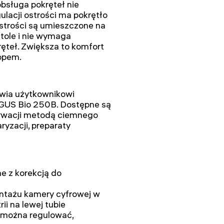
obsługa pokręteł nie
ulacji ostrości ma pokrętło
 ostrości są umieszczone na
stole i nie wymaga
ręteł. Zwiększa to komfort
opem.
iwia użytkownikowi
GUS Bio 250B. Dostępne są
serwacji metodą ciemnego
ryzacji, preparaty
 z korekcją do
ntażu kamery cyfrowej w
rii na lewej tubie
 można regulować,