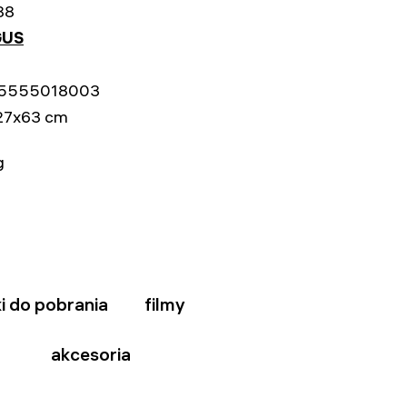
88
US
5555018003
27x63 cm
g
ki do pobrania
filmy
akcesoria