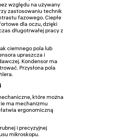
u bez względu na używany
rzy zastosowaniu technik
ntrastu fazowego. Ciepłe
ortowe dla oczu, dzięki
zas długotrwałej pracy z
k ciemnego pola lub
ensora upraszcza i
adawczej. Kondensor ma
trować. Przysłona pola
hlera.
i
mechaniczne, które można
 Nie ma mechanizmu
ułatwia ergonomiczną
ubnej i precyzyjnej
pusu mikroskopu.