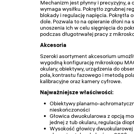
Mechanizm jest płynny i precyzyjny, a 
wymaga wysiłku. Pokrętło zgrubnej reg
blokady i regulację napięcia. Pokrętła
dole. Pozwala to na opieranie dłoni na 
unoszenia ich w celu sięgnięcia do pok
podczas długotrwałej pracy z mikrosk
Akcesoria
Szeroki asortyment akcesorium umożl
wygodną konfigurację mikroskopu MA
okulary, obiektywy, urządzenia do ob
pola, kontrastu fazowego i metodą pola
kalibracyjne oraz kamery cyfrowe.
Najważniejsze właściwości:
Obiektywy planarno-achromatyczne
nieskończoności
Głowica dwuokularowa z opcją mo
jednej z tub okularu, regulacja diopt
Wysokość głowicy dwuokularowej