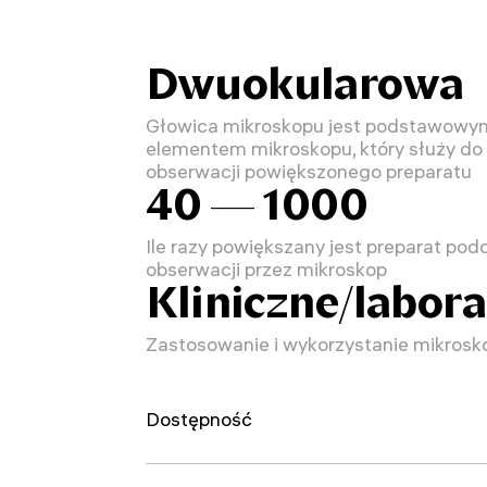
Dwuokularowa
Głowica mikroskopu jest podstawowy
elementem mikroskopu, który służy do
obserwacji powiększonego preparatu
40 — 1000
Ile razy powiększany jest preparat pod
obserwacji przez mikroskop
Kliniczne/labor
Zastosowanie i wykorzystanie mikrosk
Dostępność