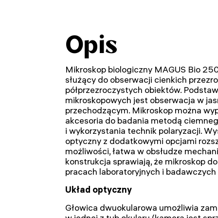
Opis
Mikroskop biologiczny MAGUS Bio 250
służący do obserwacji cienkich przezro
półprzezroczystych obiektów. Podstaw
mikroskopowych jest obserwacja w jas
przechodzącym. Mikroskop można wy
akcesoria do badania metodą ciemneg
i wykorzystania technik polaryzacji. Wy
optyczny z dodatkowymi opcjami rozsz
możliwości, łatwa w obsłudze mechan
konstrukcja sprawiają, że mikroskop 
pracach laboratoryjnych i badawczych 
Układ optyczny
Głowica dwuokularowa umożliwia zam
w jednej z tub okularu (kamera jest sp