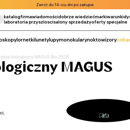
Zwrot do 14-ciu dni po zakupie
katalog
firma
wiadomości
dobrze wiedzieć
marki
warunki
dy
laboratoria przyszlosci
salony sprzedaży
oferty specjalne
oskopy
lornetki
lunety
lupy
monokulary
noktowizory
zobac
oskop biologiczny MAGUS Bio 250B
ologiczny MAGUS
ci,