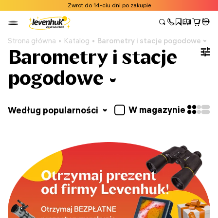
Zwrot do 14-ciu dni po zakupie
Strona główna
Katalog
Barometry i stacje pogodowe
Barometry i stacje
pogodowe
W magazynie
Według popularności