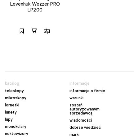
Levenhuk Wezzer PRO
LP200
katalog
informacje
teleskopy
informacje o firmie
mikroskopy
warunki
lornetki
zostań
autoryzowanym
lunety
sprzedawcą
lupy
wiadomości
monokulary
dobrze wiedzieć
noktowizory
marki