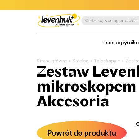
Szukaj według produktu, SKU, kategorii itp.
teleskopy
mikr
Strona główna
Katalog
Teleskopy
Zesta
Zestaw Leven
mikroskopem i
Akcesoria
C
Powrót do produktu