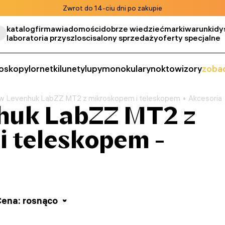
Zwrot do 14-ciu dni po zakupie
katalog
firma
wiadomości
dobrze wiedzieć
marki
warunki
dy
laboratoria przyszlosci
salony sprzedaży
oferty specjalne
oskopy
lornetki
lunety
lupy
monokulary
noktowizory
zobac
w Levenhuk LabZZ MT2 z mikroskopem i teleskopem
Akcesoria
huk LabZZ MT2 z
 teleskopem -
ena: rosnąco