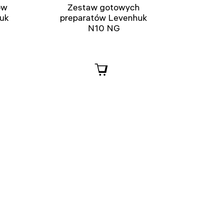
ów
Zestaw gotowych
huk
preparatów Levenhuk
N10 NG