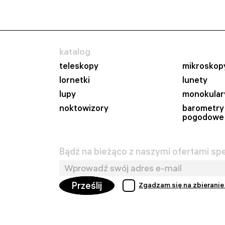
katalog
teleskopy
mikroskop
lornetki
lunety
lupy
monokular
noktowizory
barometry 
pogodowe
Bądź na bieżąco z naszymi ofertami spe
Prześlij
Zgadzam się na zbieranie