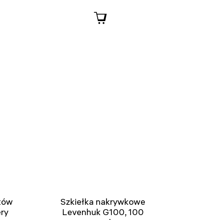
tów
Szkiełka nakrywkowe
ry
Levenhuk G100, 100