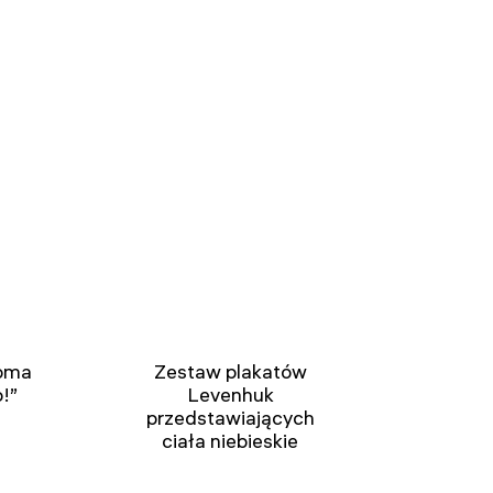
noma
Zestaw plakatów
!”
Levenhuk
przedstawiających
ciała niebieskie