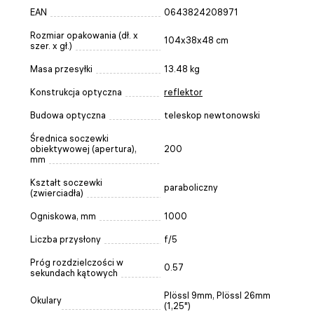
EAN
0643824208971
Rozmiar opakowania (dł. x
104x38x48 cm
szer. x gł.)
Masa przesyłki
13.48 kg
Konstrukcja optyczna
reflektor
Budowa optyczna
teleskop newtonowski
Średnica soczewki
obiektywowej (apertura),
200
mm
Kształt soczewki
paraboliczny
(zwierciadła)
Ogniskowa, mm
1000
Liczba przysłony
f/5
Próg rozdzielczości w
0.57
sekundach kątowych
Plössl 9mm, Plössl 26mm
Okulary
(1,25")