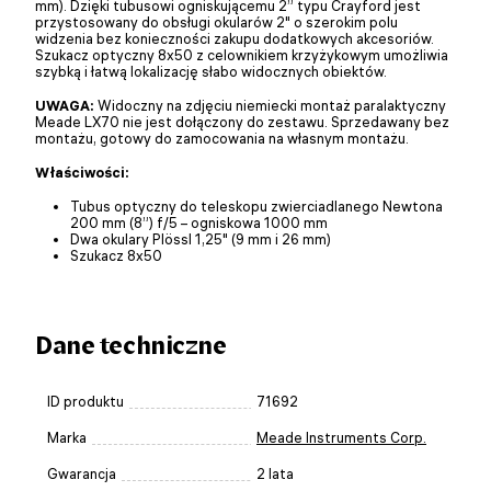
mm). Dzięki tubusowi ogniskującemu 2” typu Crayford jest
przystosowany do obsługi okularów 2" o szerokim polu
widzenia bez konieczności zakupu dodatkowych akcesoriów.
Szukacz optyczny 8x50 z celownikiem krzyżykowym umożliwia
szybką i łatwą lokalizację słabo widocznych obiektów.
UWAGA:
Widoczny na zdjęciu niemiecki montaż paralaktyczny
Meade LX70 nie jest dołączony do zestawu. Sprzedawany bez
montażu, gotowy do zamocowania na własnym montażu.
Właściwości:
Tubus optyczny do teleskopu zwierciadlanego Newtona
200 mm (8”) f/5 – ogniskowa 1000 mm
Dwa okulary Plössl 1,25" (9 mm i 26 mm)
Szukacz 8x50
Dane techniczne
ID produktu
71692
Marka
Meade Instruments Corp.
Gwarancja
2 lata