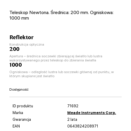
Teleskop Newtona. Średnica: 200 mm. Ogniskowa:
1000 mm
Reflektor
Konstrukcja optyczna
200
Apertura – średnica soczewki zbierającej światło lub lustra
wykorzystywanego przez teleskop do zbierania światła
1000
Ogniskowa – odległość lustra lub soczewki głównej od punktu, w
którym skupiane jest światło
Dostępność
ID produktu
71692
Marka
Meade Instruments Corp.
Gwarancja
2 lata
EAN
0643824208971