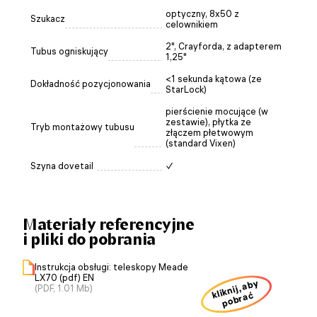
optyczny, 8x50 z
Szukacz
celownikiem
2", Crayforda, z adapterem
Tubus ogniskujący
1,25"
<1 sekunda kątowa (ze
Dokładność pozycjonowania
StarLock)
pierścienie mocujące (w
zestawie), płytka ze
Tryb montażowy tubusu
złączem płetwowym
(standard Vixen)
Szyna dovetail
✓
Materiały referencyjne
i pliki do pobrania
Instrukcja obsługi: teleskopy Meade
LX70 (pdf) EN
kliknij, aby
(PDF, 1.01 Mb)
pobrać