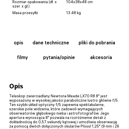
Rozmiar opakowania (dł. x
104x38x48 cm
szer. x gł.)
Masa przesyłki
13.48 kg
opis
dane techniczne
pliki do pobrania
filmy
pytania/opinie
akcesoria
Opis
Teleskop zwierciadlany Newtona Meade LX70 R8 8" jest
wyposażony w wysokiej jakości paraboliczne lustro główne f/5.
Ten szybki układ optyczny f/5 zapewnia spektakularne,
szerokie pole widzenia, które zadowoli wymagających
obserwatorów głębokiego nieba i astrofotografów. Jego
apertura wynosząca 8" pozwala na rozróżnienie detali z
dokładnością do 0,57 sekundy kątowej i umożliwia obserwację
za pomocą dwóch dołączonych okularów Plössl 1,25" (9 mm i 26