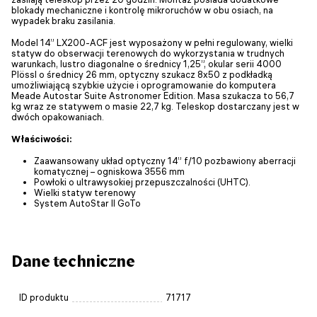
blokady mechaniczne i kontrolę mikroruchów w obu osiach, na
wypadek braku zasilania.
Model 14” LX200-ACF jest wyposażony w pełni regulowany, wielki
statyw do obserwacji terenowych do wykorzystania w trudnych
warunkach, lustro diagonalne o średnicy 1,25”, okular serii 4000
Plössl o średnicy 26 mm, optyczny szukacz 8x50 z podkładką
umożliwiającą szybkie użycie i oprogramowanie do komputera
Meade Autostar Suite Astronomer Edition. Masa szukacza to 56,7
kg wraz ze statywem o masie 22,7 kg. Teleskop dostarczany jest w
dwóch opakowaniach.
Właściwości:
Zaawansowany układ optyczny 14” f/10 pozbawiony aberracji
komatycznej – ogniskowa 3556 mm
Powłoki o ultrawysokiej przepuszczalności (UHTC).
Wielki statyw terenowy
System AutoStar II GoTo
Dane techniczne
ID produktu
71717