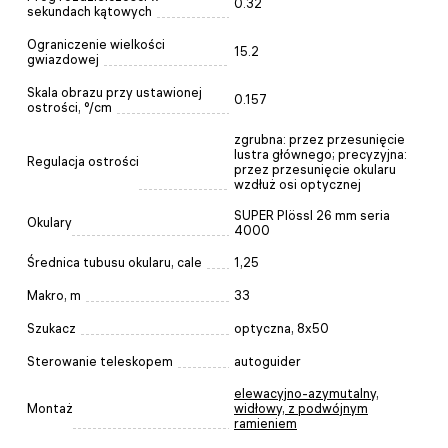
0.32
sekundach kątowych
Ograniczenie wielkości
15.2
gwiazdowej
Skala obrazu przy ustawionej
0.157
ostrości, °/cm
zgrubna: przez przesunięcie
lustra głównego; precyzyjna:
Regulacja ostrości
przez przesunięcie okularu
wzdłuż osi optycznej
SUPER Plössl 26 mm seria
Okulary
4000
Średnica tubusu okularu, cale
1,25
Makro, m
33
Szukacz
optyczna, 8x50
Sterowanie teleskopem
autoguider
elewacyjno-azymutalny,
Montaż
widłowy, z podwójnym
ramieniem