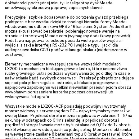
dokładności podrzędnej minuty i inteligentny dysk Meade
umożliwiający okresową poprawę zapisanych danych.
Precyzyjne i szybkie dopasowanie do położenia gwiazd przebiega
praktycznie bez wysiłku dzięki technologii kierunku formy Meade i
wbudowanemu odbiornikowi GPS z 16 kanałami. System AudioStar II
można aktualizować bezpłatnie, pobierając nowsze wersje na
stronie internetowej Meade.com (wymagany dodatkowy przewód).
Podstawa napędowa teleskopu posiada wiele portów wejścia i
wyjścia, a także interfejs RS-232 PC i wejście typu „jack” dla
audioprzewodnika CCR i podświetlanego okularu (niedołączone w
zestawie).
Elementy mechaniczne występujące we wszystkich modelach
LX200 to mechanizm blokujący główne lustro, które uniemożliwia
ruchy głównego lustra podczas wykonywania zdjęć o długim czasie
naświetlania bądź zwykłych obserwacji. Przekręć pokrętło znajdujące
się nad pokrętłem regulacji ostrości, a blokada progresywno-
napięciowa zapobiegnie wszelkim niewielkim przesunięciom obrazu
wywołanym poruszeniem lusterka podczas obserwacji lub
wykonywania fotografii.
Wszystkie modele LX200-ACF posiadają podwójny i wytrzymały
montaż widłowy z serwonapędem DC – najwytrzymalszy montaż w
swojej klasie. Prędkość obrotu można regulować w zakresie 1 – 8º na
sekundę w odstępach co 0,1ºna sekundę, a prędkość obrotu i
prędkość fotografowania może być ustalana od 0,01x do 1x obrotu
wokół własnej osi w odstępach co jedną setną. Montaż i elektronika
są wewnętrznie zasilane 8 bateriami typu C (brak w zestawie), które
zasilają teleskop przez 20 godzin. Montaż posiada dodatkowe