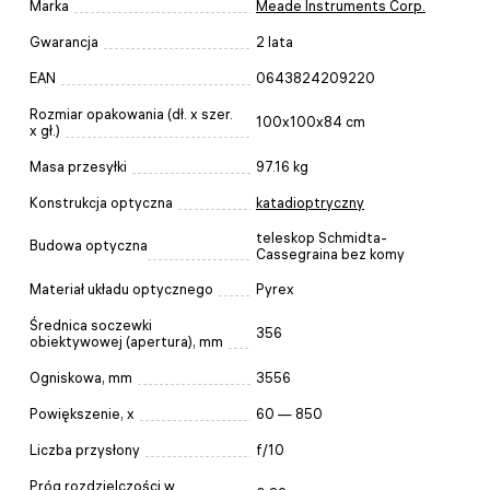
Marka
Meade Instruments Corp.
Gwarancja
2 lata
EAN
0643824209220
Rozmiar opakowania (dł. x szer.
100x100x84 cm
x gł.)
Masa przesyłki
97.16 kg
Konstrukcja optyczna
katadioptryczny
teleskop Schmidta-
Budowa optyczna
Cassegraina bez komy
Materiał układu optycznego
Pyrex
Średnica soczewki
356
obiektywowej (apertura), mm
Ogniskowa, mm
3556
Powiększenie, x
60 — 850
Liczba przysłony
f/10
Próg rozdzielczości w