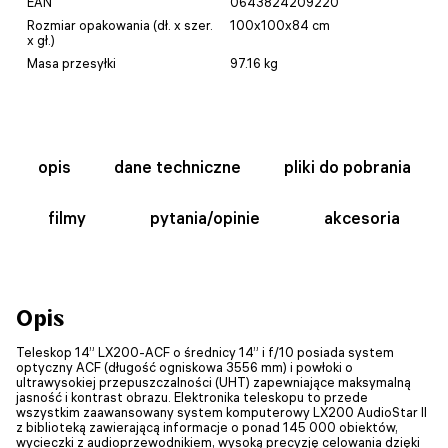
EAN
0643824209220
Rozmiar opakowania (dł. x szer.
100x100x84 cm
x gł.)
Masa przesyłki
97.16 kg
opis
dane techniczne
pliki do pobrania
filmy
pytania/opinie
akcesoria
Opis
Teleskop 14” LX200-ACF o średnicy 14” i f/10 posiada system
optyczny ACF (długość ogniskowa 3556 mm) i powłoki o
ultrawysokiej przepuszczalności (UHT) zapewniające maksymalną
jasność i kontrast obrazu. Elektronika teleskopu to przede
wszystkim zaawansowany system komputerowy LX200 AudioStar II
z biblioteką zawierającą informacje o ponad 145 000 obiektów,
wycieczki z audioprzewodnikiem, wysoką precyzję celowania dzięki