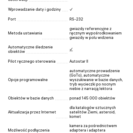
Wprowadzanie daty i godziny
✓
Port
RS-232
gwiazdy referencyjne z
Metoda ustawiania
ręcznym wypośrodkowaniem
gwiazdy w polu widzenia
Automatyczne śledzenie
✓
obiektów
Pilot ręcznego sterowania
Autostar II
automatyczne prowadzenie
(GoTo), automatyczne
Opcje programowalne
wyszukiwanie w bazie danych,
tryb wycieczki po nocnym
niebie z narracją lektora
Obiektów w bazie danych
ponad 145 000 obiektów
dla katalogów sztucznych
Aktualizacja przez Internet
satelitów Ziemi, asteroid,
komet
kamera za pośrednictwem
Możliwość podłączenia
adaptera i adaptera