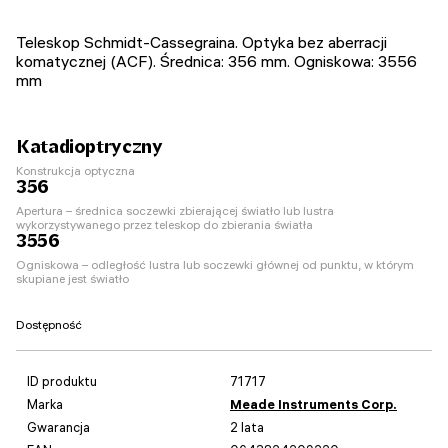
Teleskop Schmidt-Cassegraina. Optyka bez aberracji
komatycznej (ACF). Średnica: 356 mm. Ogniskowa: 3556
mm
Katadioptryczny
Konstrukcja optyczna
356
Apertura – średnica soczewki zbierającej światło lub lustra
wykorzystywanego przez teleskop do zbierania światła
3556
Ogniskowa – odległość lustra lub soczewki głównej od punktu, w którym
skupiane jest światło
Dostępność
ID produktu
71717
Marka
Meade Instruments Corp.
Gwarancja
2 lata