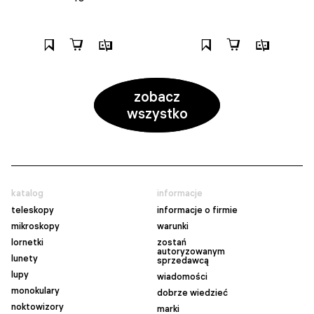
zobacz
wszystko
katalog
informacje
teleskopy
informacje o firmie
mikroskopy
warunki
lornetki
zostań
autoryzowanym
lunety
sprzedawcą
lupy
wiadomości
monokulary
dobrze wiedzieć
noktowizory
marki