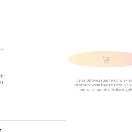
ez
ki
Cena obowiązuje tylko w skle
st
internetowym i może różnić si
cen w sklepach detalicznych
1