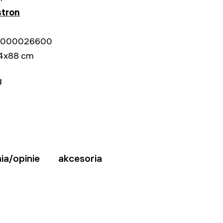
stron
000026600
4x88 cm
g
ia/opinie
akcesoria