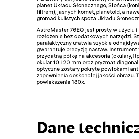
planet Układu Słonecznego, Słońca (kon
filtrem), jasnych komet, planetoid, a na
gromad kulistych spoza Układu Słonecz
AstroMaster 76EQ jest prosty w użyciu i
rozłożenie bez dodatkowych narzędzi. S
paralaktyczny ułatwia szybkie odnajdyw
gwarantuje precyzję nastaw. Instrument
przydatną półkę na akcesoria (okulary, it
okular 10 i 20 mm oraz pryzmat diagonal
optyczne zostały pokryte powłokami an
zapewnienia doskonałej jakości obrazu. 
powiększenie 180x.
Dane technic