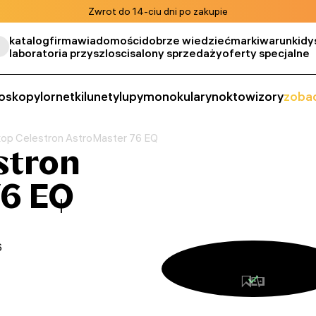
Zwrot do 14-ciu dni po zakupie
katalog
firma
wiadomości
dobrze wiedzieć
marki
warunki
dy
laboratoria przyszlosci
salony sprzedaży
oferty specjalne
oskopy
lornetki
lunety
lupy
monokulary
noktowizory
zobac
kop Celestron AstroMaster 76 EQ
stron
76 EQ
6