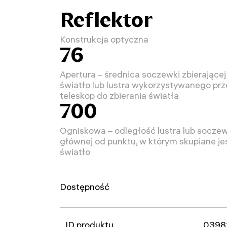
Reflektor
Konstrukcja optyczna
76
Apertura – średnica soczewki zbierającej
światło lub lustra wykorzystywanego prz
teleskop do zbierania światła
700
Ogniskowa – odległość lustra lub soczew
głównej od punktu, w którym skupiane je
światło
Dostępność
ID produktu
0398