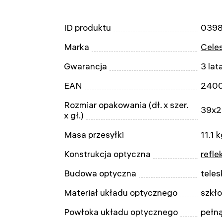
ID produktu
0398
Marka
Cele
Gwarancja
3 lat
EAN
240
Rozmiar opakowania (dł. x szer.
39x2
x gł.)
Masa przesyłki
11.1 
Konstrukcja optyczna
refle
Budowa optyczna
tele
Materiał układu optycznego
szkł
Powłoka układu optycznego
pełn