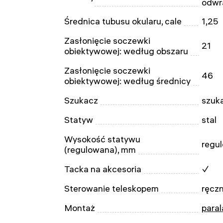
odwr
Średnica tubusu okularu, cale
1,25
Zasłonięcie soczewki
21
obiektywowej: według obszaru
Zasłonięcie soczewki
46
obiektywowej: według średnicy
Szukacz
szuka
Statyw
stal
Wysokość statywu
regu
(regulowana), mm
Tacka na akcesoria
✓
Sterowanie teleskopem
ręcz
Montaż
para