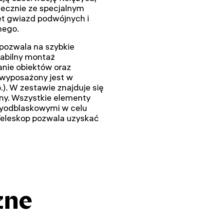
iecznie ze specjalnym
wet gwiazd podwójnych i
nego.
 pozwala na szybkie
tabilny montaż
anie obiektów oraz
 wyposażony jest w
p.). W zestawie znajduje się
ny. Wszystkie elementy
tyodblaskowymi w celu
Teleskop pozwala uzyskać
zne