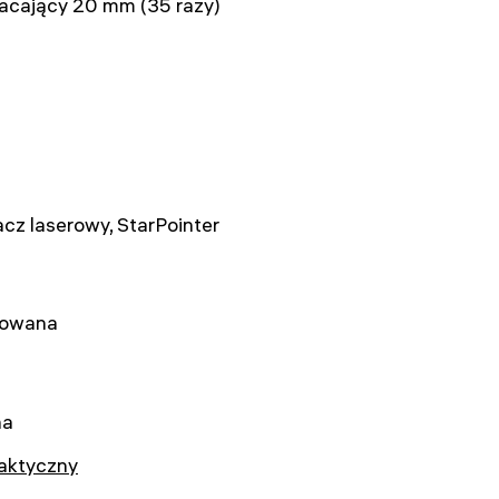
acający 20 mm (35 razy)
cz laserowy, StarPointer
lowana
na
laktyczny