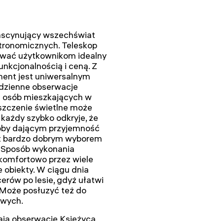
fascynujący wszechświat
tronomicznych. Teleskop
ować użytkownikom idealny
nkcjonalnością i ceną. Z
ment jest uniwersalnym
dzienne obserwacje
la osób mieszkających w
szczenie świetlne może
każdy szybko odkryje, że
bby dającym przyjemność
st bardzo dobrym wyborem
. Sposób wykonania
komfortowo przez wiele
obiekty. W ciągu dnia
erów po lesie, gdyż ułatwi
. Może posłuzyć też do
owych.
ją obserwację Księżyca,