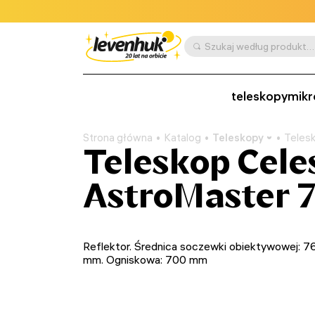
Szukaj według produktu, SKU, kategorii itp.
teleskopy
mikr
Strona główna
Katalog
Teleskopy
Teles
Teleskop Cele
AstroMaster 
Reflektor. Średnica soczewki obiektywowej: 7
mm. Ogniskowa: 700 mm