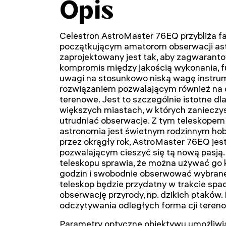
Opis
Celestron AstroMaster 76EQ przybliża 
początkującym amatorom obserwacji as
zaprojektowany jest tak, aby zagwarant
kompromis między jakością wykonania, fu
uwagi na stosunkowo niską wagę instru
rozwiązaniem pozwalającym również na 
terenowe. Jest to szczególnie istotne d
większych miastach, w których zanieczy
utrudniać obserwacje. Z tym teleskopem 
astronomia jest świetnym rodzinnym ho
przez okrągły rok, AstroMaster 76EQ je
pozwalającym cieszyć się tą nową pasją
teleskopu sprawia, że można używać go 
godzin i swobodnie obserwować wybrane 
teleskop będzie przydatny w trakcie spac
obserwację przyrody, np. dzikich ptaków
odczytywania odległych forma cji teren
Parametry optyczne obiektywu umożliwia