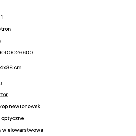
1
stron
a
0000026600
4x88 cm
kg
ktor
skop newtonowski
o optyczne
ą wielowarstwowa