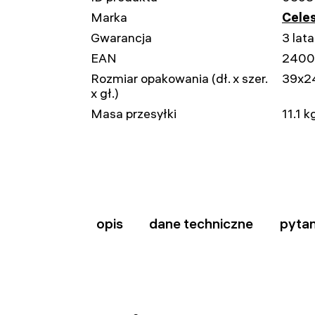
Marka
Cele
Gwarancja
3 lata
EAN
2400
Rozmiar opakowania (dł. x szer.
39x2
x gł.)
Masa przesyłki
11.1 k
opis
dane techniczne
pytan