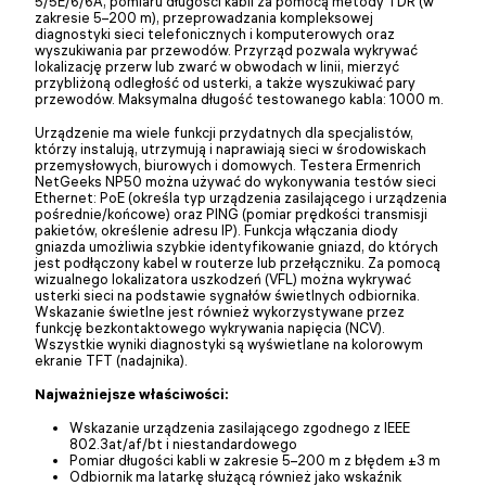
5/5E/6/6A, pomiaru długości kabli za pomocą metody TDR (w
zakresie 5–200 m), przeprowadzania kompleksowej
diagnostyki sieci telefonicznych i komputerowych oraz
wyszukiwania par przewodów. Przyrząd pozwala wykrywać
lokalizację przerw lub zwarć w obwodach w linii, mierzyć
przybliżoną odległość od usterki, a także wyszukiwać pary
przewodów. Maksymalna długość testowanego kabla: 1000 m.
Urządzenie ma wiele funkcji przydatnych dla specjalistów,
którzy instalują, utrzymują i naprawiają sieci w środowiskach
przemysłowych, biurowych i domowych. Testera Ermenrich
NetGeeks NP50 można używać do wykonywania testów sieci
Ethernet: PoE (określa typ urządzenia zasilającego i urządzenia
pośrednie/końcowe) oraz PING (pomiar prędkości transmisji
pakietów, określenie adresu IP). Funkcja włączania diody
gniazda umożliwia szybkie identyfikowanie gniazd, do których
jest podłączony kabel w routerze lub przełączniku. Za pomocą
wizualnego lokalizatora uszkodzeń (VFL) można wykrywać
usterki sieci na podstawie sygnałów świetlnych odbiornika.
Wskazanie świetlne jest również wykorzystywane przez
funkcję bezkontaktowego wykrywania napięcia (NCV).
Wszystkie wyniki diagnostyki są wyświetlane na kolorowym
ekranie TFT (nadajnika).
Najważniejsze właściwości:
Wskazanie urządzenia zasilającego zgodnego z IEEE
802.3at/af/bt i niestandardowego
Pomiar długości kabli w zakresie 5–200 m z błędem ±3 m
Odbiornik ma latarkę służącą również jako wskaźnik