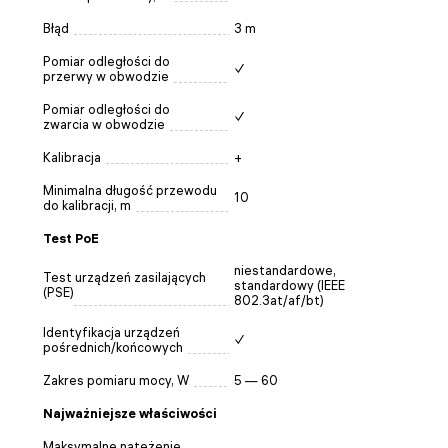
Błąd
3 m
Pomiar odległości do
✓
przerwy w obwodzie
Pomiar odległości do
✓
zwarcia w obwodzie
Kalibracja
+
Minimalna długość przewodu
10
do kalibracji, m
Test PoE
niestandardowe,
Test urządzeń zasilających
standardowy (IEEE
(PSE)
802.3at/af/bt)
Identyfikacja urządzeń
✓
pośrednich/końcowych
Zakres pomiaru mocy, W
5 — 60
Najważniejsze właściwości
Maksymalne natężenie