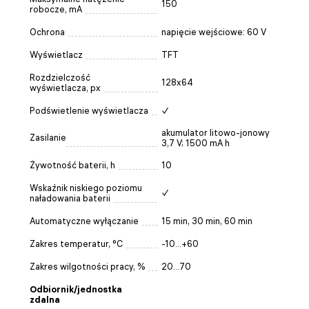
150
robocze, mA
Ochrona
napięcie wejściowe: 60 V
Wyświetlacz
TFT
Rozdzielczość
128х64
wyświetlacza, px
Podświetlenie wyświetlacza
✓
akumulator litowo-jonowy
Zasilanie
3,7 V; 1500 mA h
Żywotność baterii, h
10
Wskaźnik niskiego poziomu
✓
naładowania baterii
Automatyczne wyłączanie
15 min, 30 min, 60 min
Zakres temperatur, °C
-10...+60
Zakres wilgotności pracy, %
20…70
Odbiornik/jednostka
zdalna