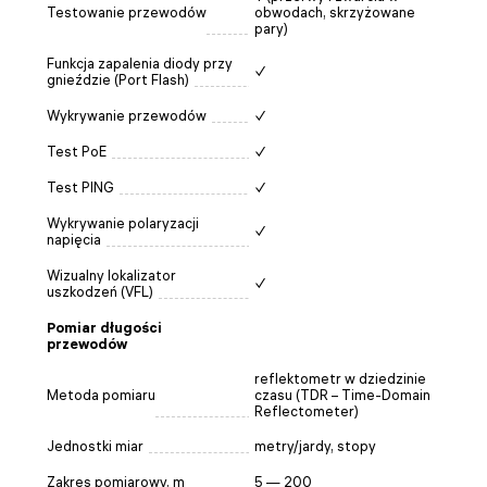
Testowanie przewodów
obwodach, skrzyżowane
pary)
Funkcja zapalenia diody przy
✓
gnieździe (Port Flash)
Wykrywanie przewodów
✓
Test PoE
✓
Test PING
✓
Wykrywanie polaryzacji
✓
napięcia
Wizualny lokalizator
✓
uszkodzeń (VFL)
Pomiar długości
przewodów
reflektometr w dziedzinie
Metoda pomiaru
czasu (TDR – Time-Domain
Reflectometer)
Jednostki miar
metry/jardy, stopy
Zakres pomiarowy, m
5 — 200