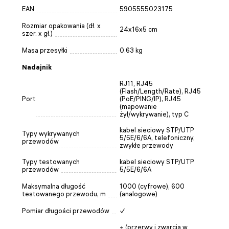
EAN
5905555023175
Rozmiar opakowania (dł. x
24x16x5 cm
szer. x gł.)
Masa przesyłki
0.63 kg
Nadajnik
RJ11, RJ45
(Flash/Length/Rate), RJ45
Port
(PoE/PING/IP), RJ45
(mapowanie
żył/wykrywanie), typ C
kabel sieciowy STP/UTP
Typy wykrywanych
5/5E/6/6A, telefoniczny,
przewodów
zwykłe przewody
Typy testowanych
kabel sieciowy STP/UTP
przewodów
5/5E/6/6A
Maksymalna długość
1000 (cyfrowe), 600
testowanego przewodu, m
(analogowe)
Pomiar długości przewodów
✓
+ (przerwy i zwarcia w