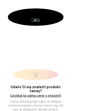
Udało Ci się znaleźć produkt
taniej?
Uzyskaj tę samą cenę + prezent!
Cena obowiązuje tylko w sklepie
internetowym i może różnić się od
cen w sklepach detalicznych.