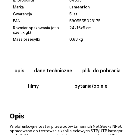
Marka
Ermenrich
Gwarancja
5 lat
EAN
5905555023175
Rozmiar opakowania (dł. x
24x16x5 cm
szer. x gł.)
Masa przesyłki
0.63 kg
opis
dane techniczne
pliki do pobrania
filmy
pytania/opinie
Opis
Wielofunkcyjny tester przewodów Ermenrich NetGeeks NP50
opracowano do testowania kabli sieciowych STP/UTP kategorii