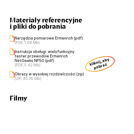
Materiały referencyjne
i pliki do pobrania
Narzędzia pomiarowe Ermenrich (pdf)
(PDF, 1.08 Mb)
Instrukcja obsługi: wielofunkcyjny
tester przewodów Ermenrich
kliknij, aby
NetGeeks NP50 (pdf)
pobrać
(PDF, 5.42 Mb)
Obrazy w wysokiej rozdzielczości (zip)
(ZIP, 45.35 Mb)
Filmy