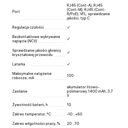
RJ45 (Cont-A), RJ45
(Cont-M), RJ45 (Cont-
Port
R/PoE), VFL, sprawdzanie
jakości, typ C
Regulacja czułości
✓
Bezkontaktowe wykrywanie
✓
napięcia (NCV)
Sprawdzanie jakości głowicy
✓
kryształowej przewodu
Latarka
✓
Maksymalne natężenie
100
robocze, mA
akumulator litowo-
Zasilanie
polimerowy 1400 mAh, 3,7
V
Żywotność baterii, h
10
Zakres temperatur, °C
-10...+60
Zakres wilgotności pracy, %
20…70