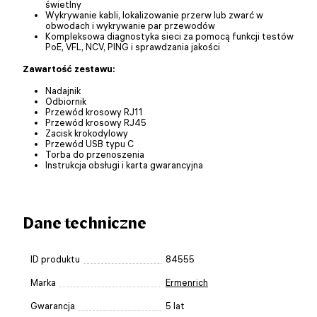
świetlny
Wykrywanie kabli, lokalizowanie przerw lub zwarć w
obwodach i wykrywanie par przewodów
Kompleksowa diagnostyka sieci za pomocą funkcji testów
PoE, VFL, NCV, PING i sprawdzania jakości
Zawartość zestawu:
Nadajnik
Odbiornik
Przewód krosowy RJ11
Przewód krosowy RJ45
Zacisk krokodylowy
Przewód USB typu C
Torba do przenoszenia
Instrukcja obsługi i karta gwarancyjna
Dane techniczne
ID produktu
84555
Marka
Ermenrich
Gwarancja
5 lat