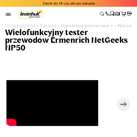
Zwrot do 14-ciu dni po zakupie
Strona główna
Katalog
Narzędzia pomiarowe
Narzędzi
Wielofunkcyjny tester
przewodów Ermenrich NetGeeks
NP50