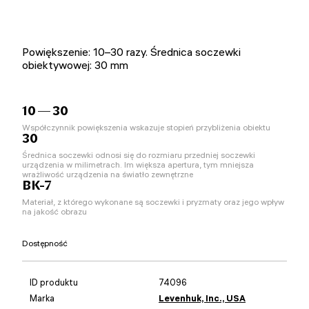
Powiększenie: 10–30 razy. Średnica soczewki
obiektywowej: 30 mm
10 — 30
Współczynnik powiększenia wskazuje stopień przybliżenia obiektu
30
Średnica soczewki odnosi się do rozmiaru przedniej soczewki
urządzenia w milimetrach. Im większa apertura, tym mniejsza
wrażliwość urządzenia na światło zewnętrzne
BK-7
Materiał, z którego wykonane są soczewki i pryzmaty oraz jego wpływ
na jakość obrazu
Dostępność
ID produktu
74096
Marka
Levenhuk, Inc., USA