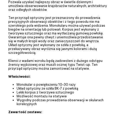
Pozwala uzyskać najlepszy obraz w świetle dziennym i
umożliwia obserwowanie krajobrazów naturalnych, architektury
oraz odległych obiektów.
Ten przyrząd optyczny jest przeznaczony do prowadzenia
precyzyjnych obserwacji obiektów i z tego powodu nie ma
szerokiego pola widzenia. Monokularu można używać podczas
biegów na orientację lub polowań. Korpus jest wykonany z
tworzywa sztucznego oraz ma wytłaczaną gumową powłokę.
Gwarantuje ona pewny chwyt i uniemożliwia przedostawanie
się w małych kropli wody oraz zanieczyszczeń do wnętrza.
Układ optyczny jest wykonany ze szkła z powłoką, a
przekazywany obraz wyróżnia się jasnymi kolorami i dużą
szczegółowością.
Klienci z wadami wzroku będą zadowoleni z dużego odstępu
źrenicy wyjściowej oraz muszli ocznej typu Twist-up. Ten
przyrząd optyczny można zamontować na statywie.
Właściwości:
Monokular o powiększeniu 10–30 razy
Układ optyczny ze szkła BK-7 z powłoką
Lekki korpus z tworzywa sztucznego
Możliwość montażu na statywie
Wygodny podczas prowadzenia obserwacji w okularach
korekcyjnych
Zawartość zestawu: