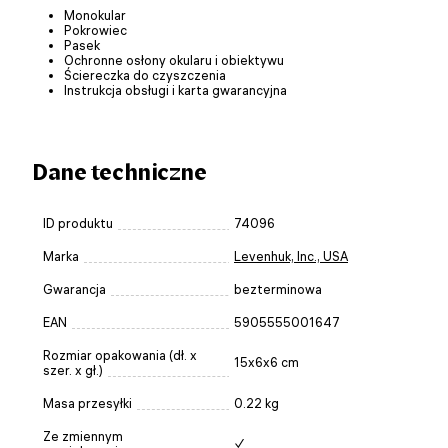
Monokular
Pokrowiec
Pasek
Ochronne osłony okularu i obiektywu
Ściereczka do czyszczenia
Instrukcja obsługi i karta gwarancyjna
Dane techniczne
ID produktu
74096
Marka
Levenhuk, Inc., USA
Gwarancja
bezterminowa
EAN
5905555001647
Rozmiar opakowania (dł. x
15x6x6 cm
szer. x gł.)
Masa przesyłki
0.22 kg
Ze zmiennym
✓