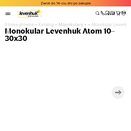
Zwrot do 14-ciu dni po zakupie
Strona główna
Katalog
Monokulary
Monokular Levenh
Monokular Levenhuk Atom 10–
30x30