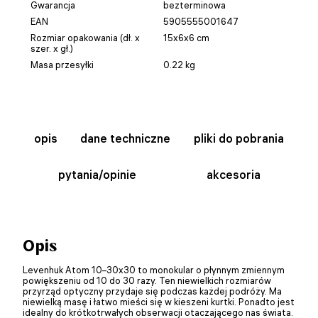
Gwarancja
bezterminowa
EAN
5905555001647
Rozmiar opakowania (dł. x
15x6x6 cm
szer. x gł.)
Masa przesyłki
0.22 kg
opis
dane techniczne
pliki do pobrania
pytania/opinie
akcesoria
Opis
Levenhuk Atom 10–30x30 to monokular o płynnym zmiennym
powiększeniu od 10 do 30 razy. Ten niewielkich rozmiarów
przyrząd optyczny przydaje się podczas każdej podróży. Ma
niewielką masę i łatwo mieści się w kieszeni kurtki. Ponadto jest
idealny do krótkotrwałych obserwacji otaczającego nas świata.