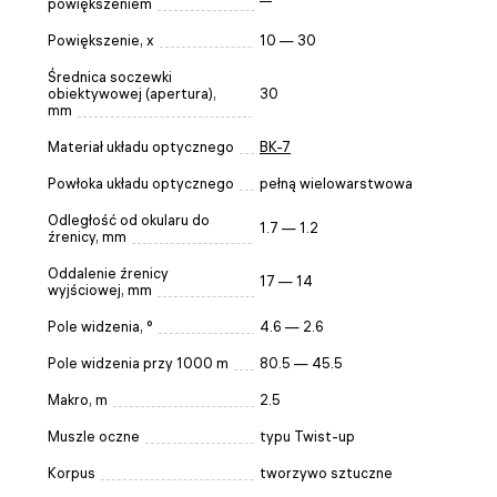
powiększeniem
Powiększenie, x
10 — 30
Średnica soczewki
obiektywowej (apertura),
30
mm
Materiał układu optycznego
BK-7
Powłoka układu optycznego
pełną wielowarstwowa
Odległość od okularu do
1.7 — 1.2
źrenicy, mm
Oddalenie źrenicy
17 — 14
wyjściowej, mm
Pole widzenia, °
4.6 — 2.6
Pole widzenia przy 1000 m
80.5 — 45.5
Makro, m
2.5
Muszle oczne
typu Twist-up
Korpus
tworzywo sztuczne