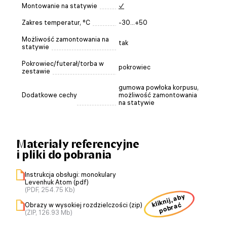
Montowanie na statywie
✓
Zakres temperatur, °C
-30...+50
Możliwość zamontowania na
tak
statywie
Pokrowiec/futerał/torba w
pokrowiec
zestawie
gumowa powłoka korpusu,
Dodatkowe cechy
możliwość zamontowania
na statywie
Materiały referencyjne
i pliki do pobrania
Instrukcja obsługi: monokulary
Levenhuk Atom (pdf)
(PDF, 254.75 Kb)
kliknij, aby
Obrazy w wysokiej rozdzielczości (zip)
pobrać
(ZIP, 126.93 Mb)