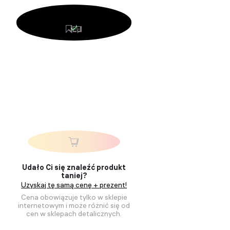
Udało Ci się znaleźć produkt
taniej?
Uzyskaj tę samą cenę + prezent!
Cena obowiązuje tylko w sklepie
internetowym i może różnić się od
cen w sklepach detalicznych.