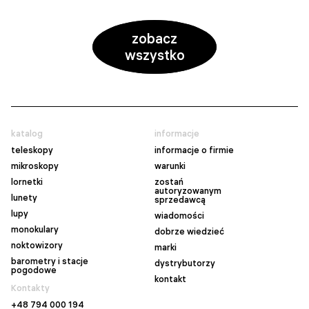
zobacz
wszystko
katalog
informacje
teleskopy
informacje o firmie
mikroskopy
warunki
lornetki
zostań
autoryzowanym
lunety
sprzedawcą
lupy
wiadomości
monokulary
dobrze wiedzieć
noktowizory
marki
barometry i stacje
dystrybutorzy
pogodowe
kontakt
Kontakty
+48 794 000 194