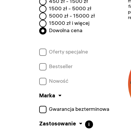
450
zł -
1500
zł
m
f
1500
zł -
5000
zł
p
5000
zł -
15000
zł
r
15000
zł i więcej
Dowolna cena
Oferty specjalne
Bestseller
Nowość
Marka
Gwarancja bezterminowa
Zastosowanie
i