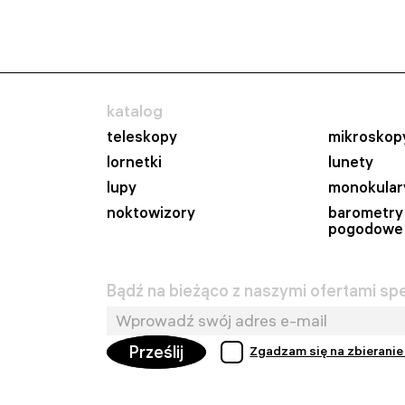
katalog
teleskopy
mikroskop
lornetki
lunety
lupy
monokular
noktowizory
barometry 
pogodowe
Bądź na bieżąco z naszymi ofertami spe
Prześlij
Zgadzam się na zbieranie