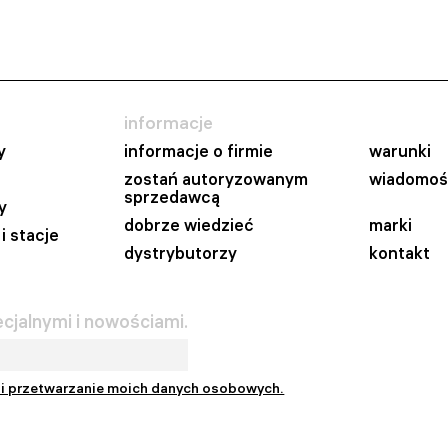
informacje
y
informacje o firmie
warunki
zostań autoryzowanym
wiadomoś
sprzedawcą
y
dobrze wiedzieć
marki
i stacje
dystrybutorzy
kontakt
cjalnymi i nowościami.
 i przetwarzanie moich danych osobowych.