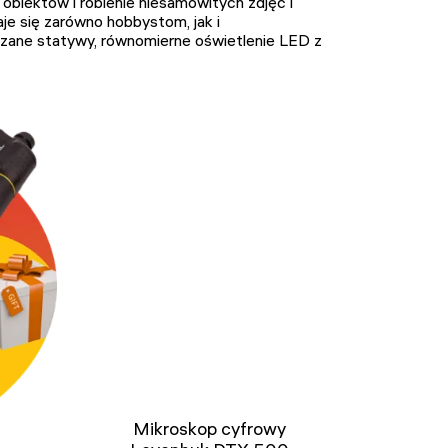
biektów i robienie niesamowitych zdjęć i
aje się zarówno hobbystom, jak i
zane statywy, równomierne oświetlenie LED z
Mikroskop cyfrowy