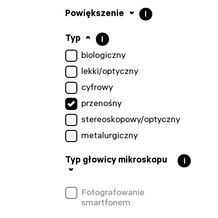
Powiększenie
i
Typ
i
biologiczny
lekki/optyczny
cyfrowy
przenośny
stereoskopowy/optyczny
metalurgiczny
Typ głowicy mikroskopu
i
Fotografowanie
smartfonem