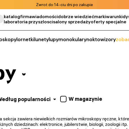
Zwrot do 14-ciu dni po zakupie
katalog
firma
wiadomości
dobrze wiedzieć
marki
warunki
dy
laboratoria przyszlosci
salony sprzedaży
oferty specjalne
oskopy
lornetki
lunety
lupy
monokulary
noktowizory
zobac
py
W magazynie
edług popularności
a sekcja zawiera niewielkich rozmiarów mikroskopy ręczne, któr
óżnych dziedzinach: elektronice, jubilerstwie, biologii, zoologii 