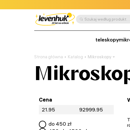
Szukaj według produktu, SKU, kategorii itp.
teleskopy
mikr
Strona główna
Katalog
Mikroskopy
Mikrosko
Cena
W
T
do
450
zł
r