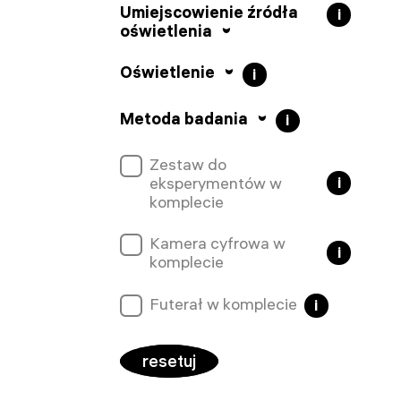
Umiejscowienie źródła
i
oświetlenia
Oświetlenie
i
Metoda badania
i
Zestaw do
eksperymentów w
i
komplecie
Kamera cyfrowa w
i
komplecie
Futerał w komplecie
i
resetuj