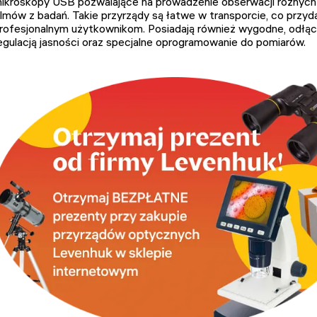
ikroskopy USB pozwalające na prowadzenie obserwacji różnych o
ilmów z badań. Takie przyrządy są łatwe w transporcie, co przyd
rofesjonalnym użytkownikom. Posiadają również wygodne, odłąc
egulacją jasności oraz specjalne oprogramowanie do pomiarów.