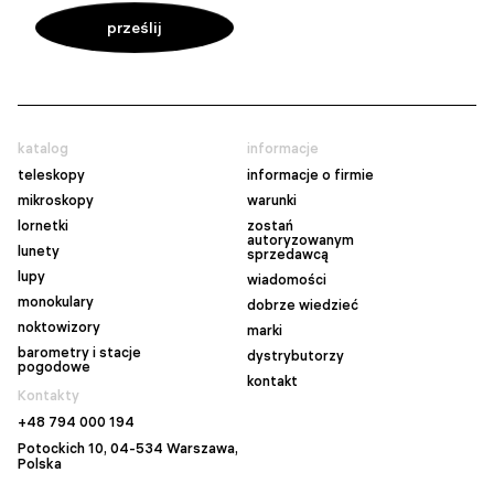
katalog
informacje
teleskopy
informacje o firmie
mikroskopy
warunki
lornetki
zostań
autoryzowanym
lunety
sprzedawcą
lupy
wiadomości
monokulary
dobrze wiedzieć
noktowizory
marki
barometry i stacje
dystrybutorzy
pogodowe
kontakt
Kontakty
+48 794 000 194
Potockich 10, 04-534 Warszawa,
Polska