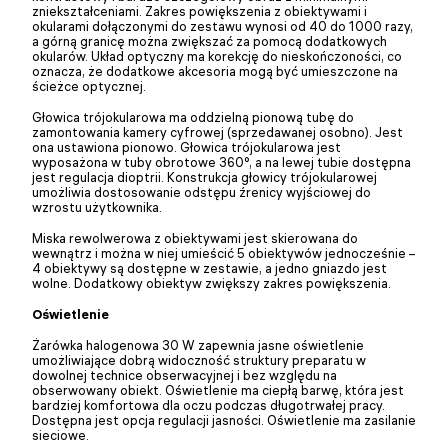
zniekształceniami. Zakres powiększenia z obiektywami i
okularami dołączonymi do zestawu wynosi od 40 do 1000 razy,
a górną granicę można zwiększać za pomocą dodatkowych
okularów. Układ optyczny ma korekcję do nieskończoności, co
oznacza, że dodatkowe akcesoria mogą być umieszczone na
ścieżce optycznej.
Głowica trójokularowa ma oddzielną pionową tubę do
zamontowania kamery cyfrowej (sprzedawanej osobno). Jest
ona ustawiona pionowo. Głowica trójokularowa jest
wyposażona w tuby obrotowe 360°, a na lewej tubie dostępna
jest regulacja dioptrii. Konstrukcja głowicy trójokularowej
umożliwia dostosowanie odstępu źrenicy wyjściowej do
wzrostu użytkownika.
Miska rewolwerowa z obiektywami jest skierowana do
wewnątrz i można w niej umieścić 5 obiektywów jednocześnie –
4 obiektywy są dostępne w zestawie, a jedno gniazdo jest
wolne. Dodatkowy obiektyw zwiększy zakres powiększenia.
Oświetlenie
Żarówka halogenowa 30 W zapewnia jasne oświetlenie
umożliwiające dobrą widoczność struktury preparatu w
dowolnej technice obserwacyjnej i bez względu na
obserwowany obiekt. Oświetlenie ma ciepłą barwę, która jest
bardziej komfortowa dla oczu podczas długotrwałej pracy.
Dostępna jest opcja regulacji jasności. Oświetlenie ma zasilanie
sieciowe.