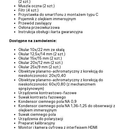
(2 szt.)
Muszla oczna (2 szt.)
Filtr (4 szt.)
Przystawka do smartfonu z montażem typu C
Pojemnik z olejkiem immersyjnym
Przewód zasilający
Osłona przeciwkurzowa
Instrukcja obsługi i karta gwarancyjna
Dostępne na zamówienie:
Okular 10x/22 mm ze skalą
Okular 12,5x/14 mm (2 szt.)
Okular 15x/15 mm (2 szt.)
Okular 20x/12 mm (2 szt.)
Okular 25x/9 mm (2 szt.)
Obiektyw planarno-achromatyczny z korekcją do
nieskończoności: 20x/0,40
Obiektyw planarno-achromatyczny z korekcją do
nieskończoności: 60x/0,80 (z mechanizmem
sprężynowym)
Urządzenie kontrastowo-fazowe
Suwak kontrastu fazowego
Kondensor ciemnego pola NA 0,9
Kondensor ciemnego pola NA 1,36–1,25 do obserwacji z
olejkiem immersyjnym
Suwak ciemnego pola
Urządzenia do polaryzacji
Preparat kalibracyjny
Monitor i kamera cyfrowa z interfejsem HDMI