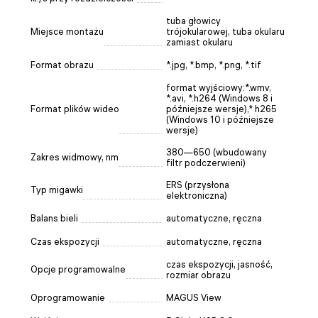
tuba głowicy
Miejsce montażu
trójokularowej, tuba okularu
zamiast okularu
Format obrazu
*.jpg, *.bmp, *.png, *.tif
format wyjściowy:*.wmv,
*.avi, *.h264 (Windows 8 i
Format plików wideo
późniejsze wersje),* h265
(Windows 10 i późniejsze
wersje)
380—650 (wbudowany
Zakres widmowy, nm
filtr podczerwieni)
ERS (przysłona
Typ migawki
elektroniczna)
Balans bieli
automatyczne, ręczna
Czas ekspozycji
automatyczne, ręczna
czas ekspozycji, jasność,
Opcje programowalne
rozmiar obrazu
Oprogramowanie
MAGUS View