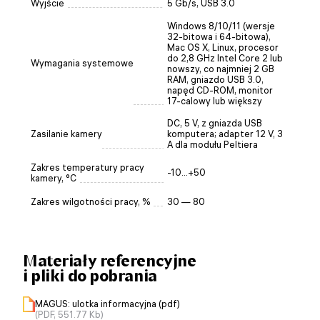
Wyjście
5 Gb/s, USB 3.0
Windows 8/10/11 (wersje
32-bitowa i 64-bitowa),
Mac OS X, Linux, procesor
do 2,8 GHz Intel Core 2 lub
Wymagania systemowe
nowszy, co najmniej 2 GB
RAM, gniazdo USB 3.0,
napęd CD-ROM, monitor
17-calowy lub większy
DC, 5 V, z gniazda USB
Zasilanie kamery
komputera; adapter 12 V, 3
A dla modułu Peltiera
Zakres temperatury pracy
-10...+50
kamery, °C
Zakres wilgotności pracy, %
30 — 80
Materiały referencyjne
i pliki do pobrania
MAGUS: ulotka informacyjna (pdf)
(PDF, 551.77 Kb)