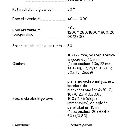
zakresie 360°)
Kąt nachylenia głowicy
30 °
Powiększenie, x
40 — 1000
40–
Powiększenie, x
1200/1250/1500/1600/20
(opcjonalnie)
00/2500
Średnica tubusu okularu, mm
30
10x/22 mm, odstęp źrenicy
wyjściowej: 10 mm
Okulary
(*opcjonalnie: 10x/22 mm
ze skalą, 12,5x/14; 15x/15;
20x/12; 25x/9)
planarno-achromatyczne z
korekcją do
nieskończoności: 4x/0,10;
10x/0,25; 40x/0,65;
Soczewki obiektywowe
100x/1,25 (olejek
immersyjny); odległość
parafokalna: 45 mm
(*opcjonalnie: 20x/0,40;
60хs/0,80)
Rewolwer
5 obiektywów