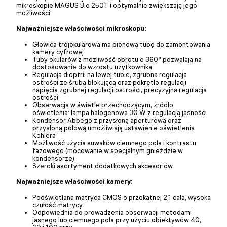
mikroskopie MAGUS Bio 250T i optymalnie zwiększają jego
możliwości.
Najważniejsze właściwości mikroskopu:
Głowica trójokularowa ma pionową tubę do zamontowania
kamery cyfrowej
Tuby okularów z możliwość obrotu o 360° pozwalają na
dostosowanie do wzrostu użytkownika
Regulacja dioptrii na lewej tubie, zgrubna regulacja
ostrości ze śrubą blokującą oraz pokrętło regulacji
napięcia zgrubnej regulacji ostrości, precyzyjna regulacja
ostrości
Obserwacja w świetle przechodzącym, źródło
oświetlenia: lampa halogenowa 30 W z regulacją jasności
Kondensor Abbego z przysłoną aperturową oraz
przysłoną polową umożliwiają ustawienie oświetlenia
Köhlera
Możliwość użycia suwaków ciemnego pola i kontrastu
fazowego (mocowanie w specjalnym gnieździe w
kondensorze)
Szeroki asortyment dodatkowych akcesoriów
Najważniejsze właściwości kamery:
Podświetlana matryca CMOS o przekątnej 2,1 cala, wysoka
czułość matrycy
Odpowiednia do prowadzenia obserwacji metodami
jasnego lub ciemnego pola przy użyciu obiektywów 40,