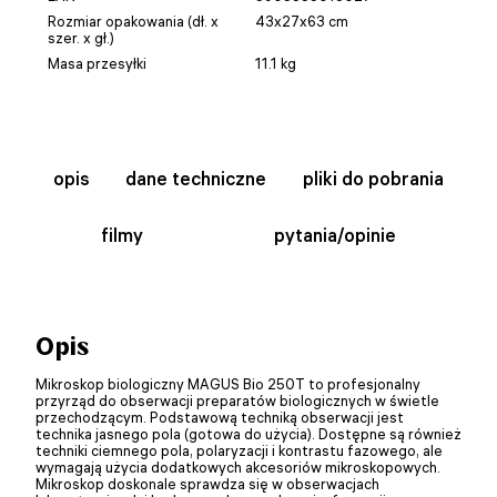
Rozmiar opakowania (dł. x
43x27x63 cm
szer. x gł.)
Masa przesyłki
11.1 kg
opis
dane techniczne
pliki do pobrania
filmy
pytania/opinie
Opis
Mikroskop biologiczny MAGUS Bio 250T to profesjonalny
przyrząd do obserwacji preparatów biologicznych w świetle
przechodzącym. Podstawową techniką obserwacji jest
technika jasnego pola (gotowa do użycia). Dostępne są również
techniki ciemnego pola, polaryzacji i kontrastu fazowego, ale
wymagają użycia dodatkowych akcesoriów mikroskopowych.
Mikroskop doskonale sprawdza się w obserwacjach