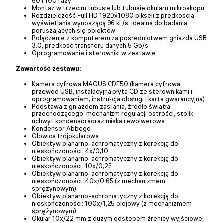
60 i 100 razy
Montaż w trzecim tubusie lub tubusie okularu mikroskopu
Rozdzielczość Full HD 1920x1080 pikseli z prędkością
wyświetlania wynoszącą 96 kl./s, idealna do badania
poruszających się obiektów
Połączenie z komputerem za pośrednictwem gniazda USB
3.0, prędkość transferu danych 5 Gb/s
Oprogramowanie i sterowniki w zestawie
Zawartość zestawu:
Kamera cyfrowa MAGUS CDF50 (kamera cyfrowa,
przewód USB, instalacyjna płyta CD ze sterownikami i
oprogramowaniem, instrukcja obsługi i karta gwarancyjna)
Podstawa z gniazdem zasilania, źródło światła
przechodzącego, mechanizm regulacji ostrości, stolik,
uchwyt kondensoraoraz miska rewolwerowa
Kondensor Abbego
Głowica trójokularowa
Obiektyw planarno-achromatyczny z korekcją do
nieskończoności: 4x/0,10
Obiektyw planarno-achromatyczny z korekcją do
nieskończoności: 10x/0,25
Obiektyw planarno-achromatyczny z korekcją do
nieskończoności: 40x/0,65 (z mechanizmem
sprężynowym)
Obiektyw planarno-achromatyczny z korekcją do
nieskończoności: 100x/1,25 olejowy (z mechanizmem
sprężynowym)
Okular 10x/22 mm z dużym odstępem źrenicy wyjściowej