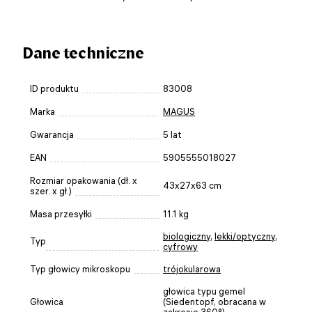
Dane techniczne
ID produktu
83008
Marka
MAGUS
Gwarancja
5 lat
EAN
5905555018027
Rozmiar opakowania (dł. x
43x27x63 cm
szer. x gł.)
Masa przesyłki
11.1 kg
biologiczny
,
lekki/optyczny
,
Typ
cyfrowy
Typ głowicy mikroskopu
trójokularowa
głowica typu gemel
Głowica
(Siedentopf, obracana w