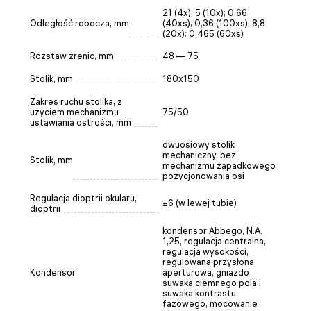
21 (4x); 5 (10x); 0,66
Odległość robocza, mm
(40xs); 0,36 (100xs); 8,8
(20x); 0,465 (60xs)
Rozstaw źrenic, mm
48 — 75
Stolik, mm
180x150
Zakres ruchu stolika, z
użyciem mechanizmu
75/50
ustawiania ostrości, mm
dwuosiowy stolik
mechaniczny, bez
Stolik, mm
mechanizmu zapadkowego
pozycjonowania osi
Regulacja dioptrii okularu,
±6 (w lewej tubie)
dioptrii
kondensor Abbego, N.A.
1,25, regulacja centralna,
regulacja wysokości,
regulowana przysłona
Kondensor
aperturowa, gniazdo
suwaka ciemnego pola i
suwaka kontrastu
fazowego, mocowanie