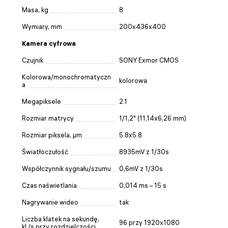
Masa, kg
8
Wymiary, mm
200x436x400
Kamera cyfrowa
Czujnik
SONY Exmor CMOS
Kolorowa/monochromatyczn
kolorowa
a
Megapiksele
2.1
Rozmiar matrycy
1/1,2" (11,14x6,26 mm)
Rozmiar piksela, µm
5.8x5.8
Światłoczułość
8935mV z 1/30s
Współczynnik sygnału/szumu
0,6mV z 1/30s
Czas naświetlania
0,014 ms – 15 s
Nagrywanie wideo
tak
Liczba klatek na sekundę,
96 przy 1920x1080
kl./s przy rozdzielczości