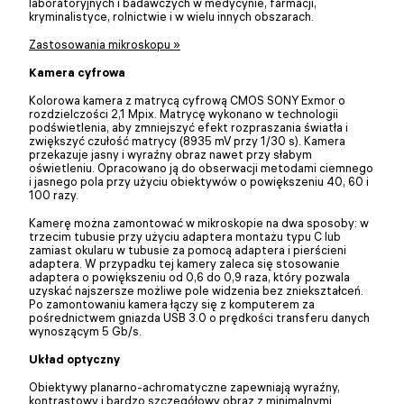
laboratoryjnych i badawczych w medycynie, farmacji,
kryminalistyce, rolnictwie i w wielu innych obszarach.
Zastosowania mikroskopu »
Kamera cyfrowa
Kolorowa kamera z matrycą cyfrową CMOS SONY Exmor o
rozdzielczości 2,1 Mpix. Matrycę wykonano w technologii
podświetlenia, aby zmniejszyć efekt rozpraszania światła i
zwiększyć czułość matrycy (8935 mV przy 1/30 s). Kamera
przekazuje jasny i wyraźny obraz nawet przy słabym
oświetleniu. Opracowano ją do obserwacji metodami ciemnego
i jasnego pola przy użyciu obiektywów o powiększeniu 40, 60 i
100 razy.
Kamerę można zamontować w mikroskopie na dwa sposoby: w
trzecim tubusie przy użyciu adaptera montażu typu C lub
zamiast okularu w tubusie za pomocą adaptera i pierścieni
adaptera. W przypadku tej kamery zaleca się stosowanie
adaptera o powiększeniu od 0,6 do 0,9 raza, który pozwala
uzyskać najszersze możliwe pole widzenia bez zniekształceń.
Po zamontowaniu kamera łączy się z komputerem za
pośrednictwem gniazda USB 3.0 o prędkości transferu danych
wynoszącym 5 Gb/s.
Układ optyczny
Obiektywy planarno-achromatyczne zapewniają wyraźny,
kontrastowy i bardzo szczegółowy obraz z minimalnymi