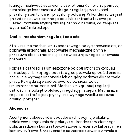
Istnieje możliwość ustawienia oświetlenia Köhlera za pomocą
centralnego kondensora Abbego z regulacją wysokości,
przysłony aperturowej i przysłony polowej. W kondensorze jest
gniazdo na suwak ciemnego pola lub kontrastu fazowego.
Suwak umożliwia szybką zmianę techniki badania, co zwiększa
wydajność mikroskopu.
Stolik i mechanizm regulacji ostrości
Stolik nie ma mechanizmu zapadkowego pozycjonowania osi, co
poprawia ergonomię. Mocowanie mechaniczne płynnie
przesuwa obiekt i można ją zdjąć w celu ręcznego skanowania
preparatu.
Pokrętła ostrości są umieszczone po obu stronach korpusu
mikroskopu i bliżej jego podstawy, co pozwala oprzeć dłonie na
stole i nie wymaga unoszenia ich do góry podczas długotrwałej
pracy. Pokrętła są współosiowe, co oznacza, że są
umieszczone na jednej osi. Mechanizm zgrubnej regulacji
ostrości ma pokrętło blokady i regulację napięcia. Mechanizm
regulacji ostrości jest płynny i nie wymaga wysiłku podczas
obsługi pokręteł.
Akcesoria
Asortyment akcesoriów dodatkowych obejmuje okulary,
obiektywy, urządzenia do polaryzacji, kondensory ciemnego
pola, urządzenia kontrastowo-fazowe, preparaty kalibracyjne i
kamery cyfrowe. Urządzenia te są zaprojektowane z myślą o