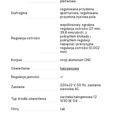
płetwowe
regulowana przysłona
Diafragma
aperturowa, regulowana
przysłona irysowa pola
współosiowy, zgrubna
regulacja ostrości (21 mm,
39,8 mm/obrót, z
pokrętłem blokady i
Regulacja ostrości
pokrętłem regulacji
napięcia) i precyzyjna
regulacja ostrości (0,002
mm)
Korpus
stop aluminium CNC
Oświetlenie
halogenowe
Regulacja jasności
✓
220±22 V, 50 Hz, zasilanie
Zasilanie
sieciowe AC
żarówka halogenowa 12
Typ źródła oświetlenia
V/30 W, G4
Filtry
tak