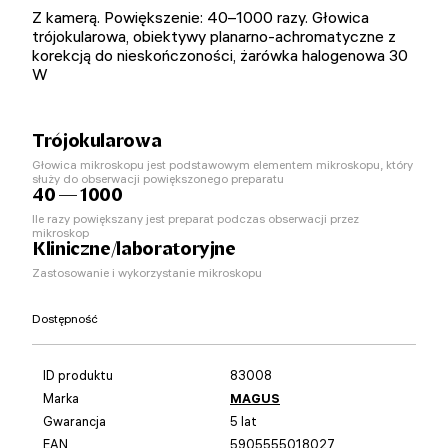
Z kamerą. Powiększenie: 40–1000 razy. Głowica
trójokularowa, obiektywy planarno-achromatyczne z
korekcją do nieskończoności, żarówka halogenowa 30
W
Trójokularowa
Głowica mikroskopu jest podstawowym elementem mikroskopu, który
służy do obserwacji powiększonego preparatu
40 — 1000
Ile razy powiększany jest preparat podczas obserwacji przez
mikroskop
Kliniczne/laboratoryjne
Zastosowanie i wykorzystanie mikroskopu
Dostępność
ID produktu
83008
Marka
MAGUS
Gwarancja
5 lat
EAN
5905555018027