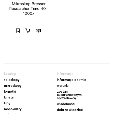
Mikroskop Bresser
Researcher Trino 40–
1000x
katalog
informacje
teleskopy
informacje o firmie
mikroskopy
warunki
lornetki
zostań
autoryzowanym
lunety
sprzedawcą
lupy
wiadomości
monokulary
dobrze wiedzieć