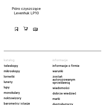
Pióro czyszczące
Levenhuk LP10
katalog
informacje
teleskopy
informacje o firmie
mikroskopy
warunki
lornetki
zostań
autoryzowanym
lunety
sprzedawcą
lupy
wiadomości
monokulary
dobrze wiedzieć
noktowizory
marki
barometry i stacje
dystrybutorzy