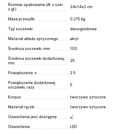
Rozmiar opakowania (dł. x szer.
24x14x2 cm
x gł.)
Masa przesyłki
0.215 kg
Typ soczewki
dwuogniskowa
Materiał układu optycznego
akryl
Średnica soczewki, mm
100
Średnica soczewki dodatkowej,
25
mm
Powiększenie, x
2.5
Powiększenie dodatkowej
5
soczewki, razy
Korpus
tworzywo sztuczne
Materiał rączki
tworzywo sztuczne
Oświetlenie jest dostępne
✓
Oświetlenie
LED