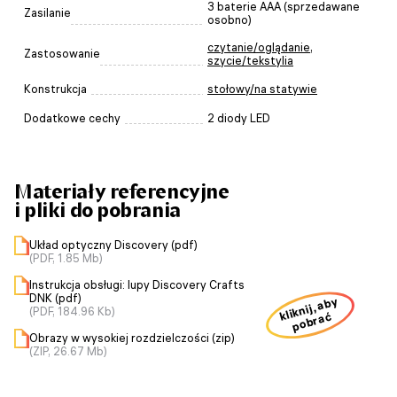
3 baterie AAA (sprzedawane
Zasilanie
osobno)
czytanie/oglądanie
,
Zastosowanie
szycie/tekstylia
Konstrukcja
stołowy/na statywie
Dodatkowe cechy
2 diody LED
Materiały referencyjne
i pliki do pobrania
Układ optyczny Discovery (pdf)
(PDF, 1.85 Mb)
Instrukcja obsługi: lupy Discovery Crafts
DNK (pdf)
kliknij, aby
(PDF, 184.96 Kb)
pobrać
Obrazy w wysokiej rozdzielczości (zip)
(ZIP, 26.67 Mb)