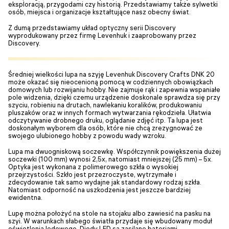
eksploracją, przygodami czy historią. Przedstawiamy także sylwetki
osób, miejsca i organizacje kształtujące nasz obecny świat.
Z dumą przedstawiamy układ optyczny serii Discovery
wyprodukowany przez firmę Levenhuk i zaaprobowany przez
Discovery.
Średniej wielkości lupa na szyję Levenhuk Discovery Crafts DNK 20
może okazać się nieocenioną pomocą w codziennych obowiązkach
domowych lub rozwijaniu hobby. Nie zajmuje rąk i zapewnia wspaniałe
pole widzenia, dzięki czemu urządzenie doskonale sprawdza się przy
szyciu, robieniu na drutach, nawlekaniu koralików, produkowaniu
pluszaków oraz w innych formach wytwarzania rękodzieła. Ułatwia
odczytywanie drobnego druku, oglądanie zdjęć itp. Ta lupa jest
doskonałym wyborem dla osób, które nie chcą zrezygnować ze
swojego ulubionego hobby z powodu wady wzroku.
Lupa ma dwuogniskową soczewkę. Współczynnik powiększenia dużej
soczewki (100 mm) wynosi 2,5x, natomiast mniejszej (25 mm) – 5x.
Optyka jest wykonana z polimerowego szkła o wysokiej
przejrzystości. Szkło jest przezroczyste, wytrzymałe i
zdecydowanie tak samo wydajne jak standardowy rodzaj szkła.
Natomiast odporność na uszkodzenia jest jeszcze bardziej
ewidentna.
Lupę można położyć na stole na stojaku albo zawiesić na pasku na
szyi. W warunkach słabego światła przydaje się wbudowany moduł
oświetlenia ledowego. Diody LED są zasilane bateriami.