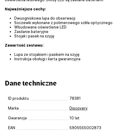
Najważniejsze cechy:
Dwuogniskowa lupa do obserwacji
Soczewki wykonane z polimerowego szkła optycznego
Wbudowane oświetlenie LED
Zasilanie bateryjne
Stojak i pasek na szyję
Zawartość zestawu:
Lupa ze stojakiem i paskiem na szyję
Instrukcja obsługi i karta gwarancyjna
Dane techniczne
ID produktu
78381
Marka
Discovery
Gwarancja
10 lat
EAN
5905555002873