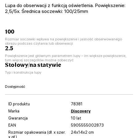
Lupa do obserwacji z funkcją oświetlenia. Powiększenie:
2,5/5x. Średnica soczewki: 100/25mm
100
Rozmiar soczewki wpływa na powiększenie i jasność obserwowanego
obrazu podczas czytania lub obserwacji
2.5
Powiększenie jest głównym parametrem lupy – im większe powiększenie,
tym więcej szczegółów można zobaczyć
Stołowy/na statywie
Typ i konstrukcja lupy
Dostępność
ID produktu
78381
Marka
Discovery
Gwarancja
10 lat
EAN
5905555002873
Rozmiar opakowania (dł. x szer.
24x14x2 cm
x gł.)