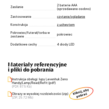
2 baterie AAA
Zasilanie
(sprzedawane osobno)
Zastosowanie
czytanie/oglądanie
Konstrukcja
z uchwytem
Pokrowiec/futerał/torba w
pokrowiec
zestawie
Dodatkowe cechy
4 diody LED
Materiały referencyjne
i pliki do pobrania
Instrukcja obsługi: lupy Levenhuk Zeno
Handy/Lamp/Read/Refit (pdf)
(PDF, 87.5 Kb)
kliknij, aby
Obrazy w wysokiej rozdzielczości (zip)
pobrać
(ZIP, 25.72 Mb)