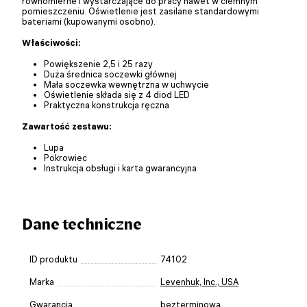
równomierne i wystarczające do pracy nawet w ciemnym
pomieszczeniu. Oświetlenie jest zasilane standardowymi
bateriami (kupowanymi osobno).
Właściwości:
Powiększenie 2,5 i 25 razy
Duża średnica soczewki głównej
Mała soczewka wewnętrzna w uchwycie
Oświetlenie składa się z 4 diod LED
Praktyczna konstrukcja ręczna
Zawartość zestawu:
Lupa
Pokrowiec
Instrukcja obsługi i karta gwarancyjna
Dane techniczne
ID produktu
74102
Marka
Levenhuk, Inc., USA
Gwarancja
bezterminowa