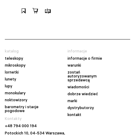
katalog
informacje
teleskopy
informacje o firmie
mikroskopy
warunki
lornetki
zostań
autoryzowanym
lunety
sprzedawcą
lupy
wiadomości
monokulary
dobrze wiedzieć
noktowizory
marki
barometry i stacje
dystrybutorzy
pogodowe
kontakt
Kontakty
+48 794 000 194
Potockich 10, 04-534 Warszawa,