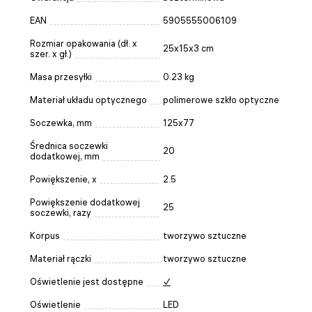
EAN
5905555006109
Rozmiar opakowania (dł. x
25x15x3 cm
szer. x gł.)
Masa przesyłki
0.23 kg
Materiał układu optycznego
polimerowe szkło optyczne
Soczewka, mm
125x77
Średnica soczewki
20
dodatkowej, mm
Powiększenie, x
2.5
Powiększenie dodatkowej
25
soczewki, razy
Korpus
tworzywo sztuczne
Materiał rączki
tworzywo sztuczne
Oświetlenie jest dostępne
✓
Oświetlenie
LED