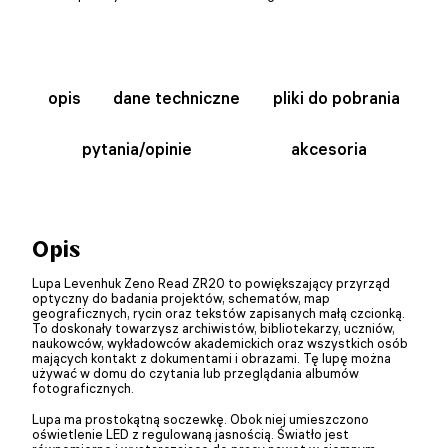
opis
dane techniczne
pliki do pobrania
pytania/opinie
akcesoria
Opis
Lupa Levenhuk Zeno Read ZR20 to powiększający przyrząd
optyczny do badania projektów, schematów, map
geograficznych, rycin oraz tekstów zapisanych małą czcionką.
To doskonały towarzysz archiwistów, bibliotekarzy, uczniów,
naukowców, wykładowców akademickich oraz wszystkich osób
mających kontakt z dokumentami i obrazami. Tę lupę można
używać w domu do czytania lub przeglądania albumów
fotograficznych.
Lupa ma prostokątną soczewkę. Obok niej umieszczono
oświetlenie LED z regulowaną jasnością. Światło jest