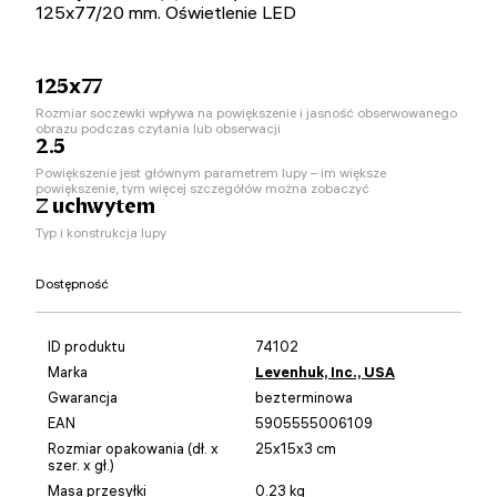
125х77/20 mm. Oświetlenie LED
125x77
Rozmiar soczewki wpływa na powiększenie i jasność obserwowanego
obrazu podczas czytania lub obserwacji
2.5
Powiększenie jest głównym parametrem lupy – im większe
powiększenie, tym więcej szczegółów można zobaczyć
Z uchwytem
Typ i konstrukcja lupy
Dostępność
ID produktu
74102
Marka
Levenhuk, Inc., USA
Gwarancja
bezterminowa
EAN
5905555006109
Rozmiar opakowania (dł. x
25x15x3 cm
szer. x gł.)
Masa przesyłki
0.23 kg