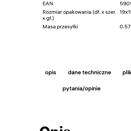
EAN
590
Rozmiar opakowania (dł. x szer.
19x1
x gł.)
Masa przesyłki
0.57
opis
dane techniczne
pli
pytania/opinie