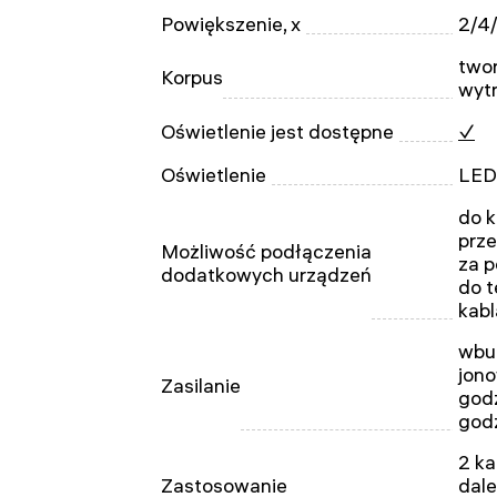
Powiększenie, x
2/4
two
Korpus
wyt
Oświetlenie jest dostępne
✓
Oświetlenie
LED
do 
prz
Możliwość podłączenia
za 
dodatkowych urządzeń
do t
kabl
wbu
jono
Zasilanie
godz
god
2 ka
Zastosowanie
dale