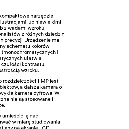
 kompaktowe narzędzie
lustracjami lub niewielkimi
ób z wadami wzroku,
onalistów z różnych dziedzin
h precyzji. Urządzenie ma
any schematu kolorów
et (monochromatycznych i
ystycznych ułatwia
 czułości kontrastu,
ostrością wzroku.
 rozdzielczości 1 MP jest
biektów, a dalsza kamera o
 zwykła kamera cyfrowa. W
czne nie są stosowane i
ze.
y umieścić ją nad
uwać w miarę studiowania
etlany na ekranie LCD