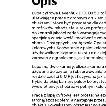
Opis
Lupa cyfrowa Levenhuk DTX DX50 to
ułatwiające pracę z drobnym drukiem, i
obiektami. Może być przydatna dla os
miłośników rękodzieła, a także profesj
do kontroli jakości zadań wymagającyc
specjalną właściwość: możliwość zmi
obrazu. Dostępnych jest łącznie 7 pal
kolorowych). Korzystanie z palet kolor
użytkownikom czytanie tekstu o niskiej
zarówno z ograniczoną, jak i normalną 
Lupa ma dwie kamery: bliższa kamera o
używana do czytania i obserwowania o
rozdzielczości 5 MP jest używana jak
trybie dalekiej kamery palety kolorysty
wyświetlany jest obraz w pełnym kolor
Praca z lupą cyfrową jest prosta: należ
stroną/szczegółem, a następnie przes
obiektu. Powiększony obraz jest wyświ