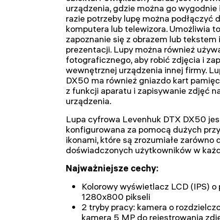
urządzenia, gdzie można go wygodnie 
razie potrzeby lupę można podłączyć 
komputera lub telewizora. Umożliwia t
zapoznanie się z obrazem lub tekstem 
prezentacji. Lupy można również używ
fotograficznego, aby robić zdjęcia i za
wewnętrznej urządzenia innej firmy. 
DX50 ma również gniazdo kart pamięci.
z funkcji aparatu i zapisywanie zdjęć
urządzenia.
Lupa cyfrowa Levenhuk DTX DX50 jest
konfigurowana za pomocą dużych prz
ikonami, które są zrozumiałe zarówno d
doświadczonych użytkowników w każd
Najważniejsze cechy:
Kolorowy wyświetlacz LCD (IPS) o p
1280x800 pikseli
2 tryby pracy: kamera o rozdzielczo
kamera 5 MP do rejestrowania zdję