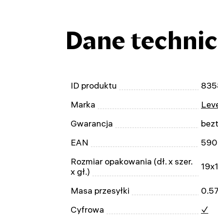
Dane techni
ID produktu
835
Marka
Leve
Gwarancja
bez
EAN
590
Rozmiar opakowania (dł. x szer.
19x
x gł.)
Masa przesyłki
0.57
Cyfrowa
✓