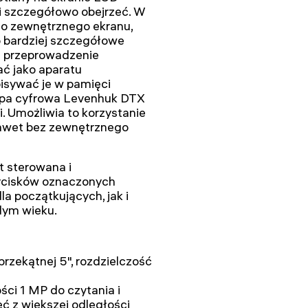
i szczegółowo obejrzeć. W
do zewnętrznego ekranu,
o bardziej szczegółowe
i przeprowadzenie
ać jako aparatu
pisywać je w pamięci
Lupa cyfrowa Levenhuk DTX
 Umożliwia to korzystanie
 nawet bez zewnętrznego
 sterowana i
ycisków oznaczonych
la początkujących, jak i
ym wieku.
rzekątnej 5", rozdzielczość
ści 1 MP do czytania i
ć z większej odległości