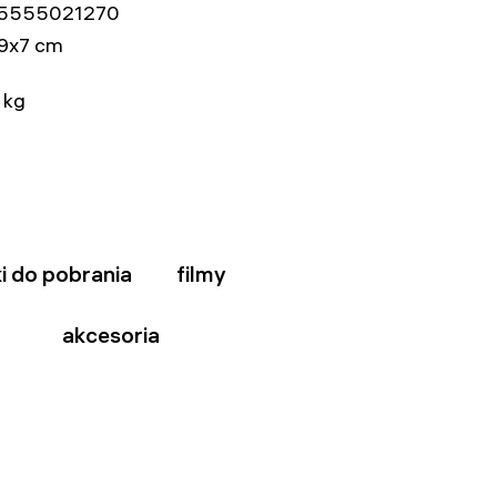
5555021270
9x7 cm
 kg
ki do pobrania
filmy
akcesoria