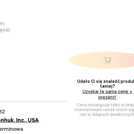
em
ęcej
Udało Ci się znaleźć produ
taniej?
Uzyskaj tę samą cenę +
prezent!
Cena obowiązuje tylko w skle
internetowym i może różnić si
82
cen w sklepach detalicznych
nhuk, Inc., USA
erminowa