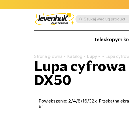
Szukaj według produktu, SKU, kategorii itp.
teleskopy
mikr
Strona główna
Katalog
Lupy
Lupa cyfro
Lupa cyfrowa
DX50
Powiększenie: 2/4/8/16/32x. Przekątna ekra
5"