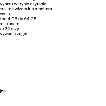
wyboru w trybie czytania
a, telewizora lub monitora
waniu
i od 4 GB do 64 GB
ymi ikonami
do 32 razy
owywania zdjęć
jna