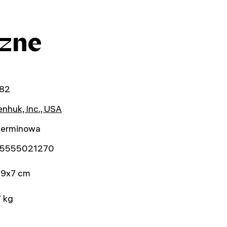
czne
82
nhuk, Inc., USA
terminowa
5555021270
19x7 cm
 kg