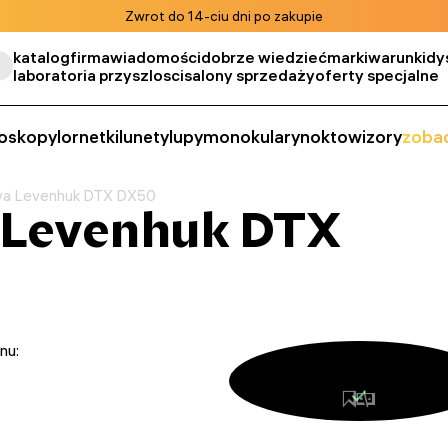
Zwrot do 14-ciu dni po zakupie
katalog
firma
wiadomości
dobrze wiedzieć
marki
warunki
dy
laboratoria przyszlosci
salony sprzedaży
oferty specjalne
oskopy
lornetki
lunety
lupy
monokulary
noktowizory
zobac
wa Levenhuk DTX DX50
 Levenhuk DTX
nu: