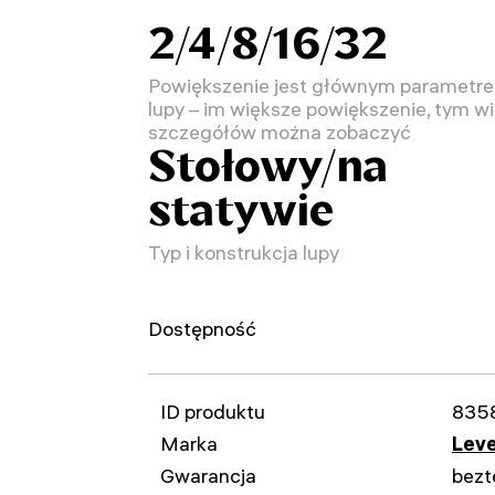
2/4/8/16/32
Powiększenie jest głównym parametr
lupy – im większe powiększenie, tym wi
szczegółów można zobaczyć
Stołowy/na
statywie
Typ i konstrukcja lupy
Dostępność
ID produktu
835
Marka
Leve
Gwarancja
bezt