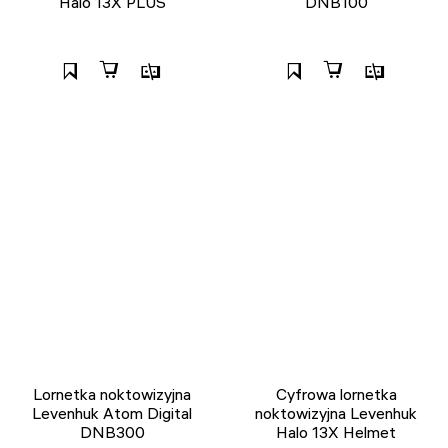
Halo 13X PLUS
DNB100
Lornetka noktowizyjna
Cyfrowa lornetka
Levenhuk Atom Digital
noktowizyjna Levenhuk
DNB300
Halo 13X Helmet