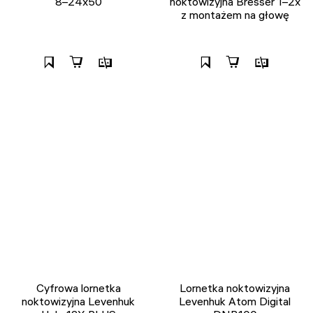
8–24x50
noktowizyjna Bresser 1–2x
z montażem na głowę
Cyfrowa lornetka
Lornetka noktowizyjna
noktowizyjna Levenhuk
Levenhuk Atom Digital