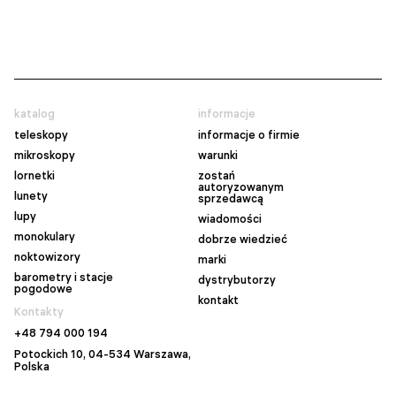
katalog
informacje
teleskopy
informacje o firmie
mikroskopy
warunki
lornetki
zostań
autoryzowanym
lunety
sprzedawcą
lupy
wiadomości
monokulary
dobrze wiedzieć
noktowizory
marki
barometry i stacje
dystrybutorzy
pogodowe
kontakt
Kontakty
+48 794 000 194
Potockich 10, 04-534 Warszawa,
Polska