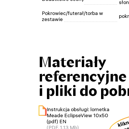
sło
Pokrowiec/futerał/torba w
pok
zestawie
Materiały
referencyjne
i pliki do po
Instrukcja obsługi: lornetka
Meade EclipseView 10x50
klikn
(pdf) EN
po
(PDF, 1.13 Mb)