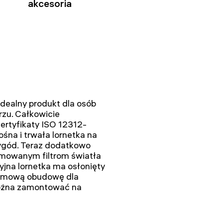
akcesoria
dealny produkt dla osób
zu. Całkowicie
rtyfikaty ISO 12312-
śna i trwała lornetka na
ygód. Teraz dodatkowo
mowanym filtrom światła
cyjna lornetka ma osłonięty
gumową obudowę dla
ożna zamontować na