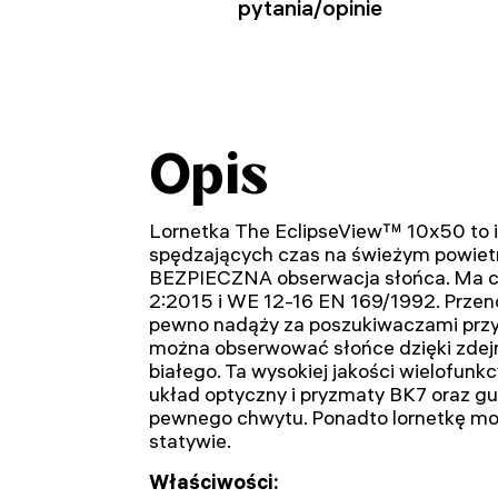
pytania/opinie
Opis
Lornetka The EclipseView™ 10x50 to i
spędzających czas na świeżym powietr
BEZPIECZNA obserwacja słońca. Ma ce
2:2015 i WE 12-16 EN 169/1992. Przeno
pewno nadąży za poszukiwaczami prz
można obserwować słońce dzięki zdej
białego. Ta wysokiej jakości wielofunk
układ optyczny i pryzmaty BK7 oraz 
pewnego chwytu. Ponadto lornetkę m
statywie.
Właściwości: