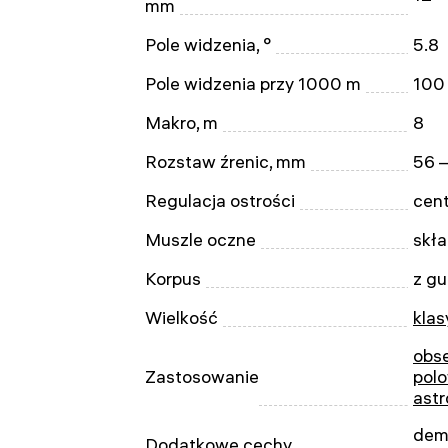
mm
Pole widzenia, °
5.8
Pole widzenia przy 1000 m
100
Makro, m
8
Rozstaw źrenic, mm
56 
Regulacja ostrości
cent
Muszle oczne
skł
Korpus
z g
Wielkość
kla
obse
Zastosowanie
pol
ast
dem
Dodatkowe cechy