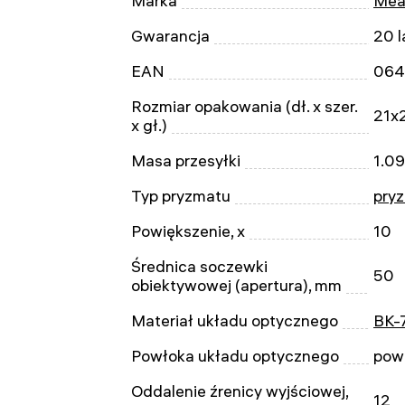
Marka
Mea
Gwarancja
20 l
EAN
064
Rozmiar opakowania (dł. x szer.
21x
x gł.)
Masa przesyłki
1.09
Typ pryzmatu
pryz
Powiększenie, x
10
Średnica soczewki
50
obiektywowej (apertura), mm
Materiał układu optycznego
BK-
Powłoka układu optycznego
pow
Oddalenie źrenicy wyjściowej,
12