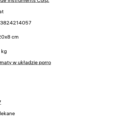
de Instruments Corp.
at
3824214057
20x8 cm
 kg
maty w układzie porro
7
lekane