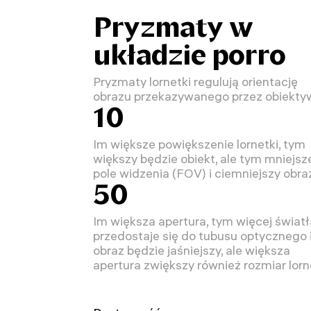
Pryzmaty w
układzie porro
Pryzmaty lornetki regulują orientację
obrazu przekazywanego przez obiekty
10
Im większe powiększenie lornetki, tym
większy będzie obiekt, ale tym mniejsz
pole widzenia (FOV) i ciemniejszy obra
50
Im większa apertura, tym więcej światł
przedostaje się do tubusu optycznego 
obraz będzie jaśniejszy, ale większa
apertura zwiększy również rozmiar lorn