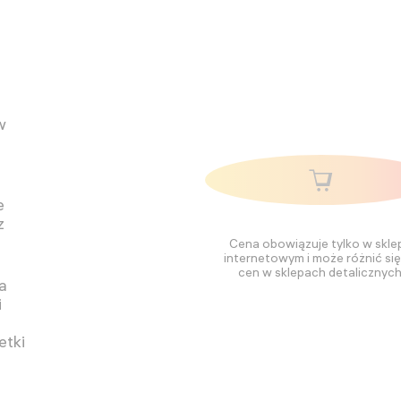
w
e
z
Cena obowiązuje tylko w skle
internetowym i może różnić si
cen w sklepach detalicznych
a
i
etki