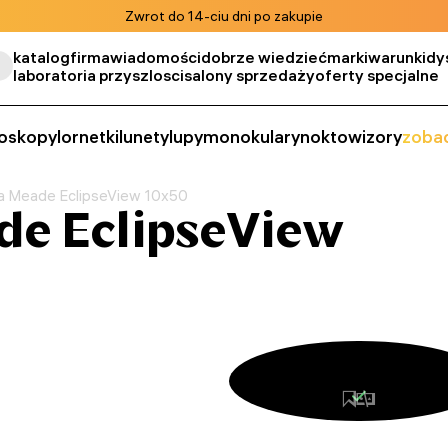
Zwrot do 14-ciu dni po zakupie
katalog
firma
wiadomości
dobrze wiedzieć
marki
warunki
dy
laboratoria przyszlosci
salony sprzedaży
oferty specjalne
oskopy
lornetki
lunety
lupy
monokulary
noktowizory
zobac
a Meade EclipseView 10x50
de EclipseView