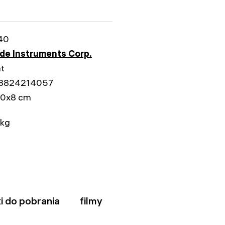
40
e Instruments Corp.
at
3824214057
20x8 cm
 kg
ki do pobrania
filmy