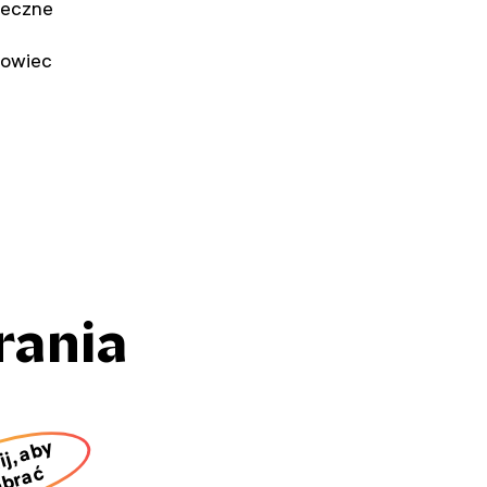
neczne
rowiec
brania
ij, aby
brać