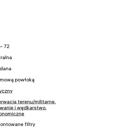
— 72
ralna
adana
umową powłoką
syczny
rwacja terenu/militarne
,
owanie i wędkarstwo
,
ronomiczne
ontowane filtry