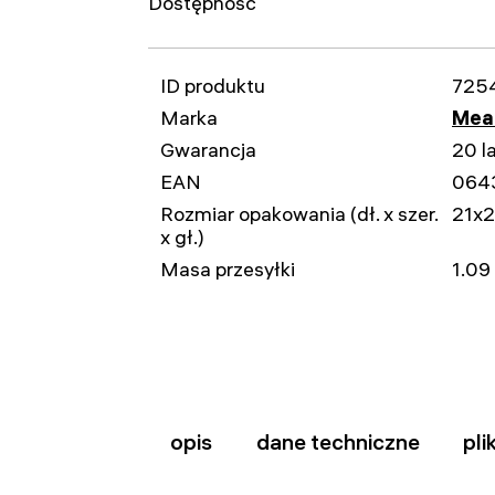
Dostępność
ID produktu
725
Marka
Mead
Gwarancja
20 l
EAN
064
Rozmiar opakowania (dł. x szer.
21x
x gł.)
Masa przesyłki
1.09
opis
dane techniczne
pli