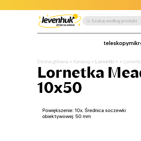
Szukaj według produktu, SKU, kategorii itp.
teleskopy
mikr
Strona główna
Katalog
Lornetki
Lornetk
Lornetka Mea
10x50
Powiększenie: 10x. Średnica soczewki
obiektywowej: 50 mm