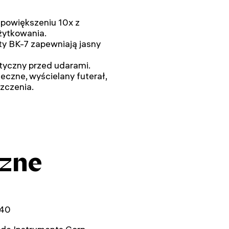
 powiększeniu 10x z
żytkowania.
ty BK-7 zapewniają jasny
yczny przed udarami.
eczne, wyścielany futerał,
szczenia.
czne
40