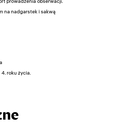
rt prowadzenia obserwacji.
em na nadgarstek i sakwą
a
4. roku życia.
zne