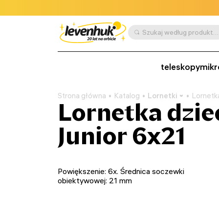
Szukaj według produktu, SKU, kategorii itp.
teleskopy
mikr
Strona główna
Katalog
Lornetki
Lornetk
Lornetka dzie
Junior 6x21
Powiększenie: 6х. Średnica soczewki
obiektywowej: 21 mm