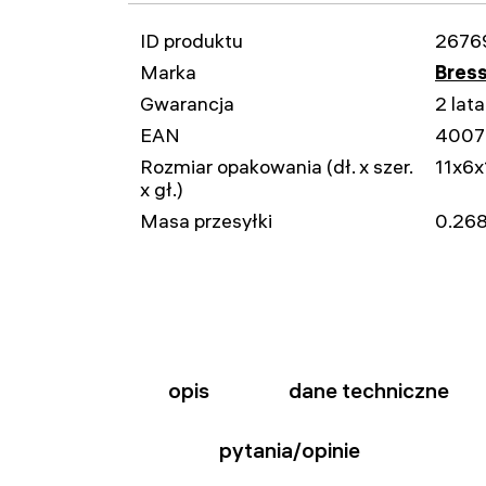
ID produktu
2676
Marka
Bres
Gwarancja
2 lata
EAN
4007
Rozmiar opakowania (dł. x szer.
11x6
x gł.)
Masa przesyłki
0.268
opis
dane techniczne
pytania/opinie