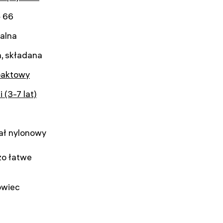
 66
alna
, składana
aktowy
i (3-7 lat)
ał nylonowy
zo łatwe
owiec