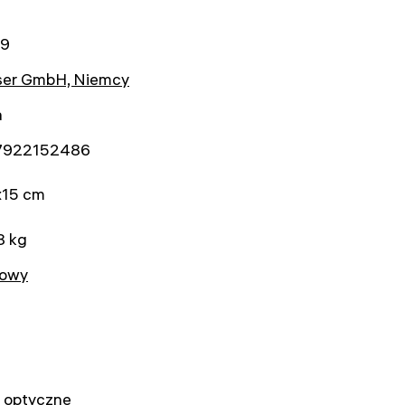
69
ser GmbH, Niemcy
a
7922152486
x15 cm
8 kg
owy
o optyczne