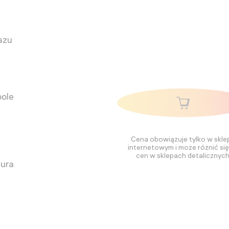
azu
pole
Cena obowiązuje tylko w skle
internetowym i może różnić si
cen w sklepach detalicznych
tura