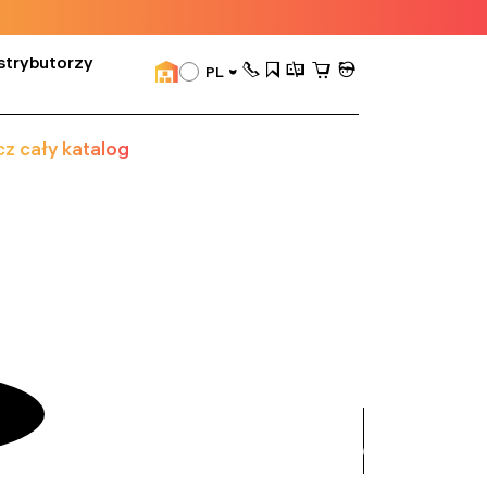
strybutorzy
PL
z cały katalog
zobacz
wszystko