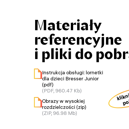
Materiały
referencyjne
i pliki do pob
Instrukcja obsługi: lornetki
dla dzieci Bresser Junior
(pdf)
(PDF, 960.47 Kb)
klikn
po
Obrazy w wysokiej
rozdzielczości (zip)
(ZIP, 96.98 Mb)