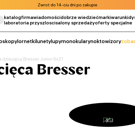
Zwrot do 14-ciu dni po zakupie
katalog
firma
wiadomości
dobrze wiedzieć
marki
warunki
dy
laboratoria przyszlosci
salony sprzedaży
oferty specjalne
oskopy
lornetki
lunety
lupy
monokulary
noktowizory
zobac
a dziecięca Bresser Junior 6x21
cięca Bresser