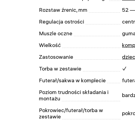
Rozstaw źrenic, mm
52 —
Regulacja ostrości
centr
Muszle oczne
guma
Wielkość
komp
Zastosowanie
dziec
Torba w zestawie
✓
Futerał/sakwa w komplecie
futer
Poziom trudności składania i
bard
montażu
Pokrowiec/futerał/torba w
pokr
zestawie