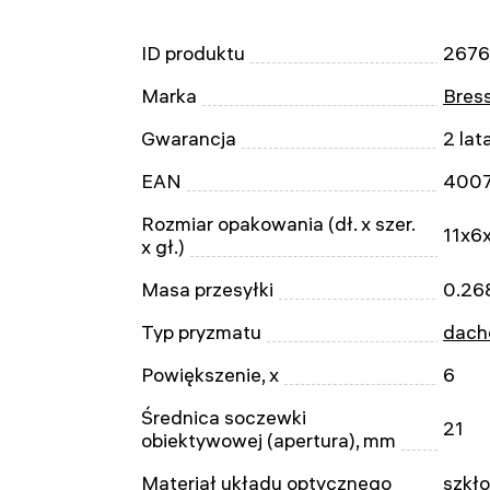
ID produktu
267
Marka
Bres
Gwarancja
2 lat
EAN
400
Rozmiar opakowania (dł. x szer.
11x6
x gł.)
Masa przesyłki
0.26
Typ pryzmatu
dach
Powiększenie, x
6
Średnica soczewki
21
obiektywowej (apertura), mm
Materiał układu optycznego
szkł