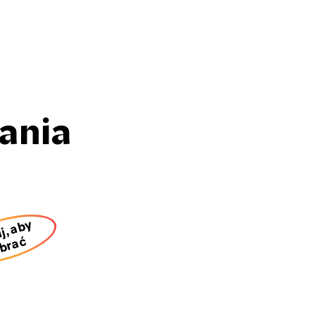
rania
ij, aby
brać