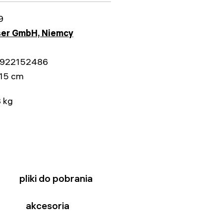
9
ser GmbH, Niemcy
922152486
x15 cm
 kg
pliki do pobrania
akcesoria