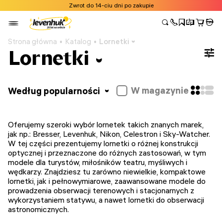
Zwrot do 14-ciu dni po zakupie
Strona główna
Katalog
Lornetki
Lornetki
W magazynie
Według popularności
Oferujemy szeroki wybór lornetek takich znanych marek,
jak np.: Bresser, Levenhuk, Nikon, Celestron i Sky-Watcher.
W tej części prezentujemy lornetki o różnej konstrukcji
optycznej i przeznaczone do różnych zastosowań, w tym
modele dla turystów, miłośników teatru, myśliwych i
wędkarzy. Znajdziesz tu zarówno niewielkie, kompaktowe
lornetki, jak i pełnowymiarowe, zaawansowane modele do
prowadzenia obserwacji terenowych i stacjonarnych z
wykorzystaniem statywu, a nawet lornetki do obserwacji
astronomicznych.