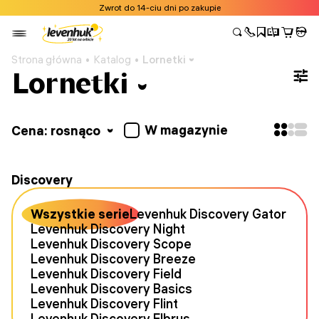
Zwrot do 14-ciu dni po zakupie
Strona główna
Katalog
Lornetki
Lornetki
W magazynie
Cena: rosnąco
Discovery
Wszystkie serie
Levenhuk Discovery Gator
Levenhuk Discovery Night
Levenhuk Discovery Scope
Levenhuk Discovery Breeze
Levenhuk Discovery Field
Levenhuk Discovery Basics
Levenhuk Discovery Flint
Levenhuk Discovery Elbrus