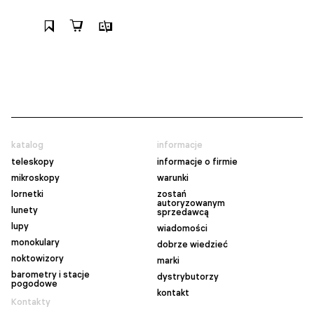
katalog
informacje
teleskopy
informacje o firmie
mikroskopy
warunki
lornetki
zostań
autoryzowanym
lunety
sprzedawcą
lupy
wiadomości
monokulary
dobrze wiedzieć
noktowizory
marki
barometry i stacje
dystrybutorzy
pogodowe
kontakt
Kontakty