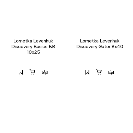
Lornetka Levenhuk
Lornetka Levenhuk
Discovery Basics BB
Discovery Gator 8x40
10x25