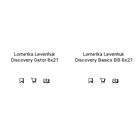
Lornetka Levenhuk
Lornetka Levenhuk
Discovery Gator 8x21
Discovery Basics BB 8x21