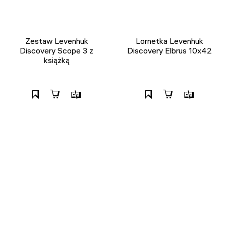
Zestaw Levenhuk
Lornetka Levenhuk
Discovery Scope 3 z
Discovery Elbrus 10x42
książką