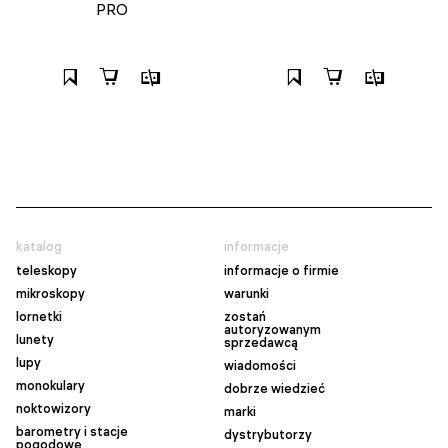
PRO
katalog
informacje
teleskopy
informacje o firmie
mikroskopy
warunki
lornetki
zostań
autoryzowanym
lunety
sprzedawcą
lupy
wiadomości
monokulary
dobrze wiedzieć
noktowizory
marki
barometry i stacje
dystrybutorzy
pogodowe