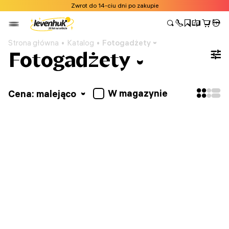
Zwrot do 14-ciu dni po zakupie
Strona główna
Katalog
Fotogadżety
Fotogadżety
W magazynie
Cena: malejąco