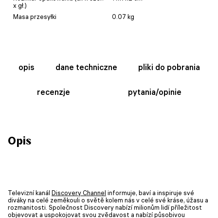
x gł.)
Masa przesyłki
0.07 kg
opis
dane techniczne
pliki do pobrania
recenzje
pytania/opinie
Opis
Televizní kanál
Discovery Channel
informuje, baví a inspiruje své
diváky na celé zeměkouli o světě kolem nás v celé své kráse, úžasu a
rozmanitosti. Společnost Discovery nabízí milionům lidí příležitost
objevovat a uspokojovat svou zvědavost a nabízí působivou