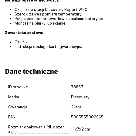
Najważniejsze właściwości:
Czujnik do stacji Discovery Report W30
Szeroki zakres pomiaru temperatury
Połączenie bezprzewodowe; zasilanie bateryjne
Montaż na biurku lub ścianie
Zawartość zestawu:
Czujnik
Instrukcja obsługi i karta gwarancyjna
Dane techniczne
ID produktu
78867
Marka
Discovery
Gwarancja
2 lata
EAN
5905555002965
Rozmiar opakowania (dł. x szer.
11x7x2 cm
x gł.)