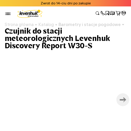
Zwrot do 14-ciu dni po zakupie
Strona główna
Katalog
Barometry i stacje pogodowe
Czujnik do stacji
meteorologicznych Levenhuk
Discovery Report W30-S