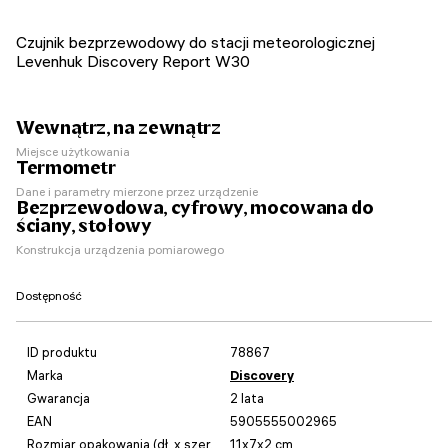
Czujnik bezprzewodowy do stacji meteorologicznej
Levenhuk Discovery Report W30
Wewnątrz, na zewnątrz
Miejsce użytkowania
Termometr
Dane i parametry mierzone przez urządzenie
Bezprzewodowa, cyfrowy, mocowana do
ściany, stołowy
Konstrukcja urządzenia pomiarowego
Dostępność
ID produktu
78867
Marka
Discovery
Gwarancja
2 lata
EAN
5905555002965
Rozmiar opakowania (dł. x szer.
11x7x2 cm