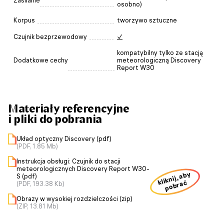
Zasilanie
osobno)
Korpus
tworzywo sztuczne
Czujnik bezprzewodowy
✓
kompatybilny tylko ze stacją
Dodatkowe cechy
meteorologiczną Discovery
Report W30
Materiały referencyjne
i pliki do pobrania
Układ optyczny Discovery (pdf)
(PDF, 1.85 Mb)
Instrukcja obsługi: Czujnik do stacji
meteorologicznych Discovery Report W30-
kliknij, aby
S (pdf)
pobrać
(PDF, 193.38 Kb)
Obrazy w wysokiej rozdzielczości (zip)
(ZIP, 13.81 Mb)