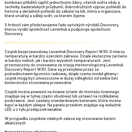
kombinaci příběhů napříč jednotlivými žánry, včetně světa vědy a
techniky, badatelských průzkumů, dobrodružných výprav, pohledů do
historie a detailních pohledů do zákulisí na lidi, místa a organizace,
které utvářejí a sdílejí svět, ve kterém žijeme.
S hrdostí vám představujeme řadu optických výrobků Discovery,
kterou vyrábí společnost Levenhuk a podporuje společnost
Discovery.
Czujnik bezprzewodowy Levenhuk Discovery Report W30-S mierzy
temperaturę w bardzo szerokim zakresie. Działa skutecznie zarówno
w bardzo niskich, jak i bardzo wysokich temperaturach. Jest
przeznaczony do stosowania ze stacją meteorologiczną Levenhuk
Discovery Report W30. Dane są przesyłane przez za
pośrednictwem łączności radiowej, dzięki czemu moduł główny i
czujnik mogą być umieszczone w dużej odległości od siebie bez
konieczności stosowania przewodów.
Czujnik można powiesić na ścianie (otwór do montażu ściennego
znajduje się w tylnej części obudowy) lub ustawić na rozkładanej
podstawce. Jest zasilany standardowymi bateriami, które można
kupić w każdym sklepie. Na panelu przednim znajduje się wskaźnik
LED, a z tyłu przełącznik kanałów.
W przypadku czujników zdalnych zaleca się stosowanie baterii
alkalicznych.