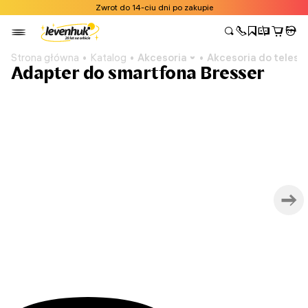
Zwrot do 14-ciu dni po zakupie
Strona główna
Katalog
Akcesoria
Akcesoria do teles
Adapter do smartfona Bresser