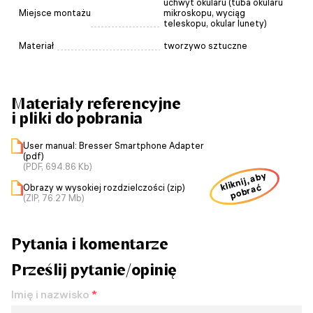
uchwyt okularu (tuba okularu
Miejsce montażu
mikroskopu, wyciąg
teleskopu, okular lunety)
Materiał
tworzywo sztuczne
Materiały referencyjne
i pliki do pobrania
User manual: Bresser Smartphone Adapter
(pdf)
(PDF, 694.86 Kb)
kliknij, aby
Obrazy w wysokiej rozdzielczości (zip)
pobrać
(ZIP, 76.27 Mb)
Pytania i komentarze
Prześlij pytanie/opinię
Imię i nazwisko
*