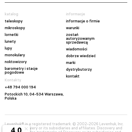
katalog
informacje
teleskopy
informacje o firmie
mikroskopy
warunki
lornetki
zostań
autoryzowanym
lunety
sprzedawcą
lupy
wiadomości
monokulary
dobrze wiedzieć
noktowizory
marki
barometry i stacje
dystrybutorzy
pogodowe
kontakt
Kontakty
+48 794 000 194
Potockich 10, 04-534 Warszawa,
Polska
Levenhuk® is a registered trademark. © 2002–2026 Levenhuk, Inc.
© 2026 Discovery or its subsidiaries and affiliates. Discovery and