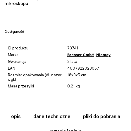
mikroskopu
Dostępność
ID produktu
73741
Marka
Bresser GmbH, Niemcy
Gwarancja
2 lata
EAN
4007922028057
Rozmiar opakowania (dł. x szer.
18x9x5 cm
x gł.)
Masa przesyłki
0.21 kg
opis
dane techniczne
pliki do pobrania