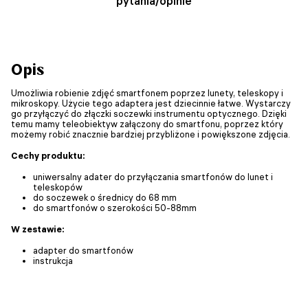
pytania/opinie
Opis
Umożliwia robienie zdjęć smartfonem poprzez lunety, teleskopy i
mikroskopy. Użycie tego adaptera jest dziecinnie łatwe. Wystarczy
go przyłączyć do złączki soczewki instrumentu optycznego. Dzięki
temu mamy teleobiektyw załączony do smartfonu, poprzez który
możemy robić znacznie bardziej przybliżone i powiększone zdjęcia.
Cechy produktu:
uniwersalny adater do przyłączania smartfonów do lunet i
teleskopów
do soczewek o średnicy do 68 mm
do smartfonów o szerokości 50-88mm
W zestawie:
adapter do smartfonów
instrukcja