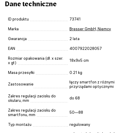
Dane techniczne
ID produktu
73741
Marka
Bresser GmbH, Niemcy
Gwarancja
2 lata
EAN
4007922028057
Rozmiar opakowania (dł. x szer.
18x9x5 cm
x gł.)
Masa przesyłki
0.21 kg
łączy smartfon z różnymi
Zastosowanie
przyrządami optycznymi
Zakres regulacji zacisku do
do 68
okularu, mm
Zakres regulacji zacisku do
50—88
smartfonu, mm
Typ montażu
regulowany